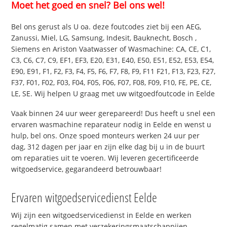
Moet het goed en snel? Bel ons wel!
Bel ons gerust als U oa. deze foutcodes ziet bij een AEG,
Zanussi, Miel, LG, Samsung, Indesit, Bauknecht, Bosch ,
Siemens en Ariston Vaatwasser of Wasmachine: CA, CE, C1,
C3, C6, C7, C9, EF1, EF3, E20, E31, E40, E50, E51, E52, E53, E54,
E90, E91, F1, F2, F3, F4, F5, F6, F7, F8, F9, F11 F21, F13, F23, F27,
F37, F01, F02, F03, F04, F05, F06, F07, F08, F09, F10, FE, PE, CE,
LE, SE. Wij helpen U graag met uw witgoedfoutcode in Eelde
Vaak binnen 24 uur weer gerepareerd! Dus heeft u snel een
ervaren wasmachine reparateur nodig in Eelde en wenst u
hulp, bel ons. Onze spoed monteurs werken 24 uur per
dag, 312 dagen per jaar en zijn elke dag bij u in de buurt
om reparaties uit te voeren. Wij leveren gecertificeerde
witgoedservice, gegarandeerd betrouwbaar!
Ervaren witgoedservicedienst Eelde
Wij zijn een witgoedservicedienst in Eelde en werken
regelmatig samen met verzekeringsmaatschappijen.