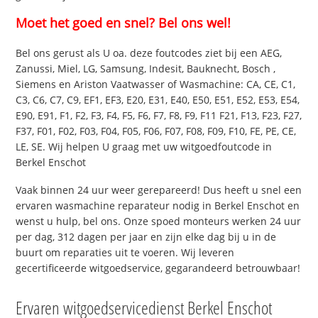
Moet het goed en snel? Bel ons wel!
Bel ons gerust als U oa. deze foutcodes ziet bij een AEG,
Zanussi, Miel, LG, Samsung, Indesit, Bauknecht, Bosch ,
Siemens en Ariston Vaatwasser of Wasmachine: CA, CE, C1,
C3, C6, C7, C9, EF1, EF3, E20, E31, E40, E50, E51, E52, E53, E54,
E90, E91, F1, F2, F3, F4, F5, F6, F7, F8, F9, F11 F21, F13, F23, F27,
F37, F01, F02, F03, F04, F05, F06, F07, F08, F09, F10, FE, PE, CE,
LE, SE. Wij helpen U graag met uw witgoedfoutcode in
Berkel Enschot
Vaak binnen 24 uur weer gerepareerd! Dus heeft u snel een
ervaren wasmachine reparateur nodig in Berkel Enschot en
wenst u hulp, bel ons. Onze spoed monteurs werken 24 uur
per dag, 312 dagen per jaar en zijn elke dag bij u in de
buurt om reparaties uit te voeren. Wij leveren
gecertificeerde witgoedservice, gegarandeerd betrouwbaar!
Ervaren witgoedservicedienst Berkel Enschot