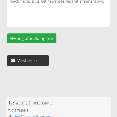
Voeg afbeelding toe
123 wasmachinereparatie
T: 013-7620241
M:
info@123wasmachinereparatie.nl