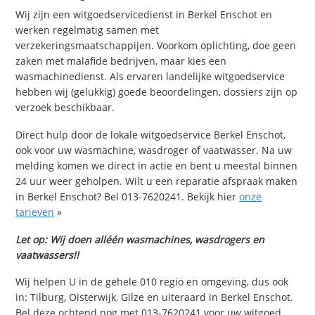
Wij zijn een witgoedservicedienst in Berkel Enschot en
werken regelmatig samen met
verzekeringsmaatschappijen. Voorkom oplichting, doe geen
zaken met malafide bedrijven, maar kies een
wasmachinedienst. Als ervaren landelijke witgoedservice
hebben wij (gelukkig) goede beoordelingen, dossiers zijn op
verzoek beschikbaar.
Direct hulp door de lokale witgoedservice Berkel Enschot,
ook voor uw wasmachine, wasdroger of vaatwasser. Na uw
melding komen we direct in actie en bent u meestal binnen
24 uur weer geholpen. Wilt u een reparatie afspraak maken
in Berkel Enschot? Bel 013-7620241. Bekijk hier
onze
tarieven
»
Let op: Wij doen alléén wasmachines, wasdrogers en
vaatwassers!!
Wij helpen U in de gehele 010 regio en omgeving, dus ook
in: Tilburg, Oisterwijk, Gilze en uiteraard in Berkel Enschot.
Bel deze ochtend nog met 013-7620241 voor uw witgoed