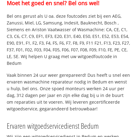
Moet het goed en snel? Bel ons wel!
Bel ons gerust als U oa. deze foutcodes ziet bij een AEG,
Zanussi, Miel, LG, Samsung, Indesit, Bauknecht, Bosch ,
Siemens en Ariston Vaatwasser of Wasmachine: CA, CE, C1,
C3, C6, C7, C9, EF1, EF3, E20, E31, E40, E50, E51, E52, E53, E54,
E90, E91, F1, F2, F3, F4, F5, F6, F7, F8, F9, F11 F21, F13, F23, F27,
F37, F01, F02, F03, F04, F05, F06, F07, F08, F09, F10, FE, PE, CE,
LE, SE. Wij helpen U graag met uw witgoedfoutcode in
Bedum
Vaak binnen 24 uur weer gerepareerd! Dus heeft u snel een
ervaren wasmachine reparateur nodig in Bedum en wenst
u hulp, bel ons. Onze spoed monteurs werken 24 uur per
dag, 312 dagen per jaar en zijn elke dag bij u in de buurt
om reparaties uit te voeren. Wij leveren gecertificeerde
witgoedservice, gegarandeerd betrouwbaar!
Ervaren witgoedservicedienst Bedum
Wij zijn een witgoedservicedienst in Bedum en werken