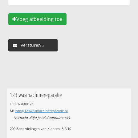
Voeg afbeelding toe
123 wasmachinereparatie
T: 053-7600123
M:
info@123wasmachinereparatie.nl
(vermeld altijd je telefoonnummer)
209
Beoordelingen van Klanten:
8.2
/
10