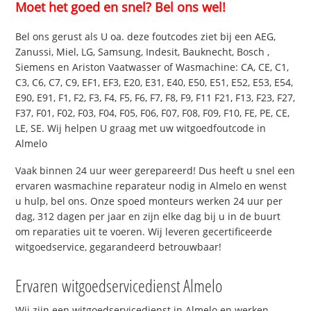
Moet het goed en snel? Bel ons wel!
Bel ons gerust als U oa. deze foutcodes ziet bij een AEG,
Zanussi, Miel, LG, Samsung, Indesit, Bauknecht, Bosch ,
Siemens en Ariston Vaatwasser of Wasmachine: CA, CE, C1,
C3, C6, C7, C9, EF1, EF3, E20, E31, E40, E50, E51, E52, E53, E54,
E90, E91, F1, F2, F3, F4, F5, F6, F7, F8, F9, F11 F21, F13, F23, F27,
F37, F01, F02, F03, F04, F05, F06, F07, F08, F09, F10, FE, PE, CE,
LE, SE. Wij helpen U graag met uw witgoedfoutcode in
Almelo
Vaak binnen 24 uur weer gerepareerd! Dus heeft u snel een
ervaren wasmachine reparateur nodig in Almelo en wenst
u hulp, bel ons. Onze spoed monteurs werken 24 uur per
dag, 312 dagen per jaar en zijn elke dag bij u in de buurt
om reparaties uit te voeren. Wij leveren gecertificeerde
witgoedservice, gegarandeerd betrouwbaar!
Ervaren witgoedservicedienst Almelo
Wij zijn een witgoedservicedienst in Almelo en werken