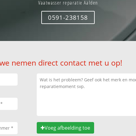
Vaatwasser reparatie Aalden
0591-238158
 we nemen direct contact met u op!
Voeg afbeelding toe