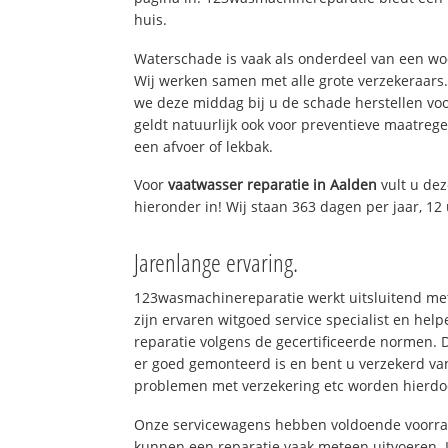
huis.
Waterschade is vaak als onderdeel van een w
Wij werken samen met alle grote verzekeraars
we deze middag bij u de schade herstellen voo
geldt natuurlijk ook voor preventieve maatrege
een afvoer of lekbak.
Voor
vaatwasser reparatie in Aalden
vult u de
hieronder in! Wij staan 363 dagen per jaar, 12 
Jarenlange ervaring.
123wasmachinereparatie werkt uitsluitend met
zijn ervaren witgoed service specialist en he
reparatie volgens de gecertificeerde normen. 
er goed gemonteerd is en bent u verzekerd va
problemen met verzekering etc worden hierd
Onze servicewagens hebben voldoende voorraa
kunnen een reparatie vaak meteen uitvoeren. 