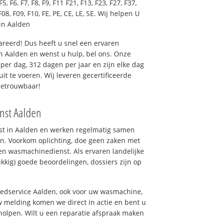
F5, F6, F7, F8, F9, F11 F21, F13, F23, F27, F37,
F08, F09, F10, FE, PE, CE, LE, SE. Wij helpen U
in Aalden
reerd! Dus heeft u snel een ervaren
 Aalden en wenst u hulp, bel ons. Onze
er dag, 312 dagen per jaar en zijn elke dag
uit te voeren. Wij leveren gecertificeerde
betrouwbaar!
nst Aalden
nst in Aalden en werken regelmatig samen
n. Voorkom oplichting, doe geen zaken met
en wasmachinedienst. Als ervaren landelijke
kkig) goede beoordelingen, dossiers zijn op
goedservice Aalden, ook voor uw wasmachine,
 melding komen we direct in actie en bent u
olpen. Wilt u een reparatie afspraak maken