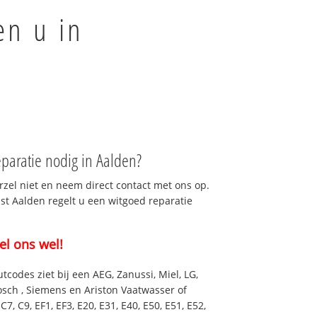
en u in
paratie nodig in Aalden?
rzel niet en neem direct contact met ons op.
nst Aalden regelt u een witgoed reparatie
el ons wel!
utcodes ziet bij een AEG, Zanussi, Miel, LG,
osch , Siemens en Ariston Vaatwasser of
7, C9, EF1, EF3, E20, E31, E40, E50, E51, E52,