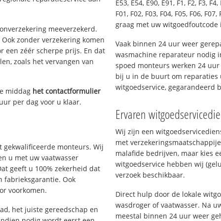
E53, E54, E90, E91, F1, F2, F3, F4, 
F01, F02, F03, F04, F05, F06, F07, 
graag met uw witgoedfoutcode 
oonverzekering meeverzekerd.
. Ook zonder verzekering komen
Vaak binnen 24 uur weer gerepa
r een zéér scherpe prijs. En dat
wasmachine reparateur nodig in
len, zoals het vervangen van
spoed monteurs werken 24 uur p
bij u in de buurt om reparaties 
witgoedservice, gegarandeerd 
ze middag
het contactformulier
uur per dag voor u klaar.
Ervaren witgoedservicedie
Wij zijn een witgoedservicedie
met verzekeringsmaatschappije
 gekwalificeerde monteurs. Wij
malafide bedrijven, maar kies e
lpen u met uw vaatwasser
witgoedservice hebben wij (gelu
Dat geeft u 100% zekerheid dat
verzoek beschikbaar.
n fabrieksgarantie. Ook
oor voorkomen.
Direct hulp door de lokale wit
wasdroger of vaatwasser. Na uw
d, het juiste gereedschap en
meestal binnen 24 uur weer geh
Indien nodig wordt eerst een