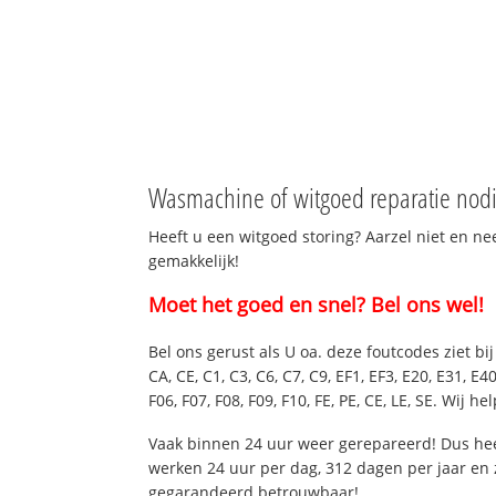
Wasmachine of witgoed reparatie nodig
Heeft u een witgoed storing? Aarzel niet en ne
gemakkelijk!
Moet het goed en snel? Bel ons wel!
Bel ons gerust als U oa. deze foutcodes ziet b
CA, CE, C1, C3, C6, C7, C9, EF1, EF3, E20, E31, E40,
F06, F07, F08, F09, F10, FE, PE, CE, LE, SE. Wij
Vaak binnen 24 uur weer gerepareerd! Dus hee
werken 24 uur per dag, 312 dagen per jaar en zi
gegarandeerd betrouwbaar!