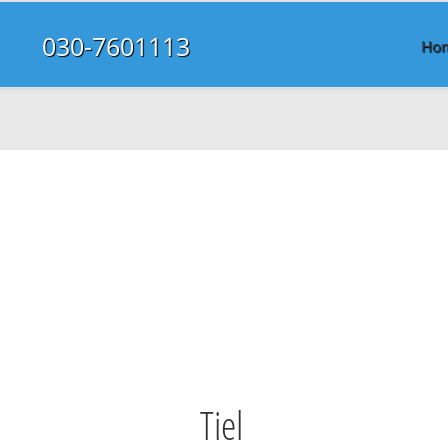
030-7601113
Ho
Tiel