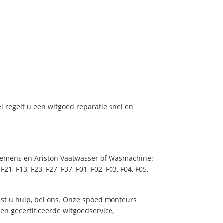
el regelt u een witgoed reparatie snel en
, Siemens en Ariston Vaatwasser of Wasmachine:
 F21, F13, F23, F27, F37, F01, F02, F03, F04, F05,
nst u hulp, bel ons. Onze spoed monteurs
ren gecertificeerde witgoedservice,