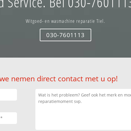
 Service. Bel 030-7601113
Witgoed- en wasmachine reparatie Tiel.
030-7601113
 we nemen direct contact met u op!