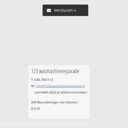
123 wasmachinereparatie
T: 030-7601113
M:
info@123wasmachinereparatie.nl
(vermeld altijd je telefoonnummer)
209
Beoordelingen van Klanten:
8.2
/
10