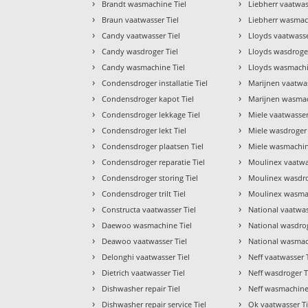
›
›
Brandt wasmachine Tiel
Liebherr vaatwas
›
›
Braun vaatwasser Tiel
Liebherr wasmac
›
›
Candy vaatwasser Tiel
Lloyds vaatwasse
›
›
Candy wasdroger Tiel
Lloyds wasdroger
›
›
Candy wasmachine Tiel
Lloyds wasmachi
›
›
Condensdroger installatie Tiel
Marijnen vaatwas
›
›
Condensdroger kapot Tiel
Marijnen wasmac
›
›
Condensdroger lekkage Tiel
Miele vaatwasser
›
›
Condensdroger lekt Tiel
Miele wasdroger 
›
›
Condensdroger plaatsen Tiel
Miele wasmachin
›
›
Condensdroger reparatie Tiel
Moulinex vaatwa
›
›
Condensdroger storing Tiel
Moulinex wasdro
›
›
Condensdroger trilt Tiel
Moulinex wasmac
›
›
Constructa vaatwasser Tiel
National vaatwas
›
›
Daewoo wasmachine Tiel
National wasdrog
›
›
Deawoo vaatwasser Tiel
National wasmac
›
›
Delonghi vaatwasser Tiel
Neff vaatwasser 
›
›
Dietrich vaatwasser Tiel
Neff wasdroger T
›
›
Dishwasher repair Tiel
Neff wasmachine
›
›
Dishwasher repair service Tiel
Ok vaatwasser Ti