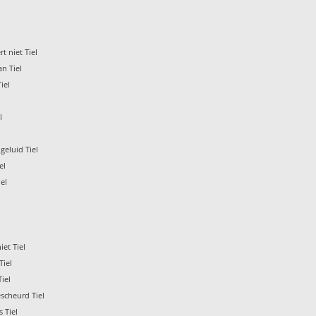
t niet Tiel
n Tiel
iel
l
geluid Tiel
el
el
l
et Tiel
iel
iel
scheurd Tiel
 Tiel