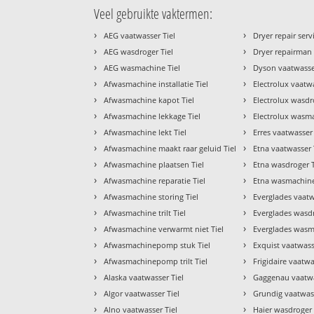
Veel gebruikte vaktermen:
›
›
AEG vaatwasser Tiel
Dryer repair servi
›
›
AEG wasdroger Tiel
Dryer repairman 
›
›
AEG wasmachine Tiel
Dyson vaatwasse
›
›
Afwasmachine installatie Tiel
Electrolux vaatwa
›
›
Afwasmachine kapot Tiel
Electrolux wasdr
›
›
Afwasmachine lekkage Tiel
Electrolux wasma
›
›
Afwasmachine lekt Tiel
Erres vaatwasser 
›
›
Afwasmachine maakt raar geluid Tiel
Etna vaatwasser 
›
›
Afwasmachine plaatsen Tiel
Etna wasdroger T
›
›
Afwasmachine reparatie Tiel
Etna wasmachine
›
›
Afwasmachine storing Tiel
Everglades vaatw
›
›
Afwasmachine trilt Tiel
Everglades wasdr
›
›
Afwasmachine verwarmt niet Tiel
Everglades wasm
›
›
Afwasmachinepomp stuk Tiel
Exquist vaatwass
›
›
Afwasmachinepomp trilt Tiel
Frigidaire vaatwa
›
›
Alaska vaatwasser Tiel
Gaggenau vaatwa
›
›
Algor vaatwasser Tiel
Grundig vaatwass
›
›
Alno vaatwasser Tiel
Haier wasdroger 