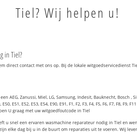
Tiel? Wij helpen u!
 in Tiel?
em direct contact met ons op. Bij de lokale witgoedservicedienst Ti
ij een AEG, Zanussi, Miel, LG, Samsung, Indesit, Bauknecht, Bosch 
 E50, E51, E52, E53, E54, E90, E91, F1, F2, F3, F4, F5, F6, F7, F8, F9, F11
 helpen U graag met uw witgoedfoutcode in Tiel
ft u snel een ervaren wasmachine reparateur nodig in Tiel en we
jn elke dag bij u in de buurt om reparaties uit te voeren. Wij leve