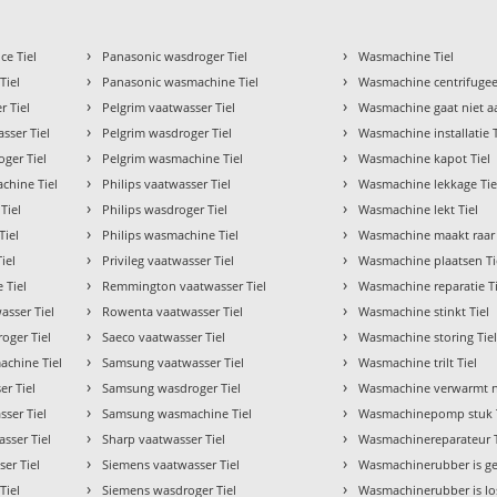
›
›
ce Tiel
Panasonic wasdroger Tiel
Wasmachine Tiel
›
›
Tiel
Panasonic wasmachine Tiel
Wasmachine centrifugeer
›
›
r Tiel
Pelgrim vaatwasser Tiel
Wasmachine gaat niet aa
›
›
sser Tiel
Pelgrim wasdroger Tiel
Wasmachine installatie T
›
›
oger Tiel
Pelgrim wasmachine Tiel
Wasmachine kapot Tiel
›
›
chine Tiel
Philips vaatwasser Tiel
Wasmachine lekkage Tie
›
›
Tiel
Philips wasdroger Tiel
Wasmachine lekt Tiel
›
›
Tiel
Philips wasmachine Tiel
Wasmachine maakt raar 
›
›
iel
Privileg vaatwasser Tiel
Wasmachine plaatsen Ti
›
›
 Tiel
Remmington vaatwasser Tiel
Wasmachine reparatie Ti
›
›
asser Tiel
Rowenta vaatwasser Tiel
Wasmachine stinkt Tiel
›
›
oger Tiel
Saeco vaatwasser Tiel
Wasmachine storing Tie
›
›
achine Tiel
Samsung vaatwasser Tiel
Wasmachine trilt Tiel
›
›
er Tiel
Samsung wasdroger Tiel
Wasmachine verwarmt ni
›
›
sser Tiel
Samsung wasmachine Tiel
Wasmachinepomp stuk T
›
›
sser Tiel
Sharp vaatwasser Tiel
Wasmachinereparateur T
›
›
er Tiel
Siemens vaatwasser Tiel
Wasmachinerubber is ge
›
›
Tiel
Siemens wasdroger Tiel
Wasmachinerubber is los