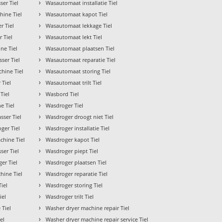
›
ser Tiel
Wasautomaat installatie Tiel
›
hine Tiel
Wasautomaat kapot Tiel
›
r Tiel
Wasautomaat lekkage Tiel
›
 Tiel
Wasautomaat lekt Tiel
›
ne Tiel
Wasautomaat plaatsen Tiel
›
ser Tiel
Wasautomaat reparatie Tiel
›
hine Tiel
Wasautomaat storing Tiel
›
 Tiel
Wasautomaat trilt Tiel
›
Tiel
Wasbord Tiel
›
e Tiel
Wasdroger Tiel
›
sser Tiel
Wasdroger droogt niet Tiel
›
ger Tiel
Wasdroger installatie Tiel
›
hine Tiel
Wasdroger kapot Tiel
›
ser Tiel
Wasdroger piept Tiel
›
er Tiel
Wasdroger plaatsen Tiel
›
hine Tiel
Wasdroger reparatie Tiel
›
Tiel
Wasdroger storing Tiel
›
iel
Wasdroger trilt Tiel
›
 Tiel
Washer dryer machine repair Tiel
›
el
Washer dryer machine repair service Tiel