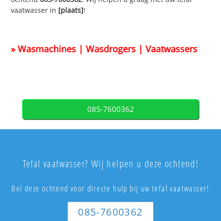
vaatwasser in
[plaats]
!
» Wasmachines | Wasdrogers | Vaatwassers
085-7600362
Tefal vaatwasser? Wij helpen u deze ochtend!
Bel deze ochtend voor directe hulp bij uw tefal vaatwasser!
085-7600362