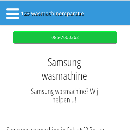
123 wasmachinereparatie
085-7600362
Samsung
wasmachine
Samsung wasmachine? Wij
helpen u!
Samsung wasmachine in [plaats]? Bel uw