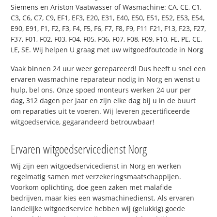
Siemens en Ariston Vaatwasser of Wasmachine: CA, CE, C1,
C3, C6, C7, C9, EF1, EF3, E20, E31, E40, E50, E51, E52, E53, E54,
E90, E91, F1, F2, F3, F4, F5, F6, F7, F8, F9, F11 F21, F13, F23, F27,
F37, F01, F02, F03, F04, F05, F06, F07, F08, F09, F10, FE, PE, CE,
LE, SE. Wij helpen U graag met uw witgoedfoutcode in Norg
Vaak binnen 24 uur weer gerepareerd! Dus heeft u snel een
ervaren wasmachine reparateur nodig in Norg en wenst u
hulp, bel ons. Onze spoed monteurs werken 24 uur per
dag, 312 dagen per jaar en zijn elke dag bij u in de buurt
om reparaties uit te voeren. Wij leveren gecertificeerde
witgoedservice, gegarandeerd betrouwbaar!
Ervaren witgoedservicedienst Norg
Wij zijn een witgoedservicedienst in Norg en werken
regelmatig samen met verzekeringsmaatschappijen.
Voorkom oplichting, doe geen zaken met malafide
bedrijven, maar kies een wasmachinedienst. Als ervaren
landelijke witgoedservice hebben wij (gelukkig) goede