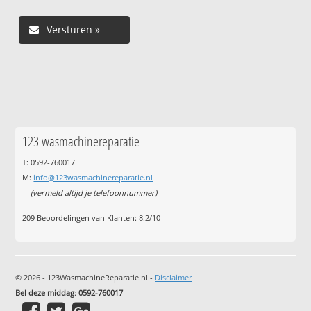
123 wasmachinereparatie
T: 0592-760017
M:
info@123wasmachinereparatie.nl
(vermeld altijd je telefoonnummer)
209
Beoordelingen van Klanten:
8.2
/
10
© 2026 - 123WasmachineReparatie.nl -
Disclaimer
Bel deze middag
:
0592-760017