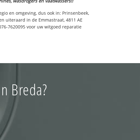
hines, wasdrogers en vaatwassers!!
egio en omgeving, dus ook in: Prinsenbeek,
 en uiteraard in de Emmastraat, 4811 AE
076-7620095 voor uw witgoed reparatie
in Breda?