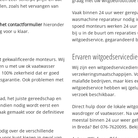
graag met uw witgoedfoutcode 
len, zoals het vervangen van
Vaak binnen 24 uur weer gerepa
wasmachine reparateur nodig in
het contactformulier
hieronder
spoed monteurs werken 24 uur p
g voor u klaar.
bij u in de buurt om reparaties 
witgoedservice, gegarandeerd 
Ervaren witgoedservicedie
 gekwalificeerde monteurs. Wij
lpen u met uw ok vaatwasser
Wij zijn een witgoedservicedie
u 100% zekerheid dat er goed
verzekeringsmaatschappijen. V
ksgarantie. Ook problemen met
malafide bedrijven, maar kies e
witgoedservice hebben wij (gelu
verzoek beschikbaar.
d, het juiste gereedschap en
Indien nodig wordt eerst een
Direct hulp door de lokale wit
aak gemaakt voor de definitieve
wasdroger of vaatwasser. Na uw
meestal binnen 24 uur weer geh
in Breda? Bel 076-7620095. Beki
nodig over de verschillende
e voor kunt kiezen in geval van