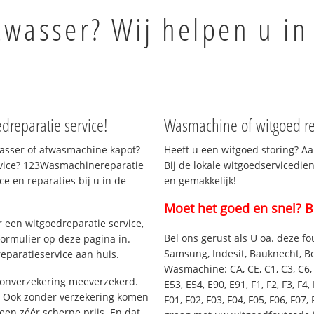
twasser? Wij helpen u in
dreparatie service!
Wasmachine of witgoed re
asser of afwasmachine kapot?
Heeft u een witgoed storing? Aa
rvice? 123Wasmachinereparatie
Bij de lokale witgoedservicedie
ce en reparaties bij u in de
en gemakkelijk!
Moet het goed en snel? B
 een witgoedreparatie service,
Bel ons gerust als U oa. deze fo
formulier op deze pagina in.
Samsung, Indesit, Bauknecht, B
eparatieservice aan huis.
Wasmachine: CA, CE, C1, C3, C6, C
oonverzekering meeverzekerd.
E53, E54, E90, E91, F1, F2, F3, F4, 
. Ook zonder verzekering komen
F01, F02, F03, F04, F05, F06, F07, 
een zéér scherpe prijs. En dat