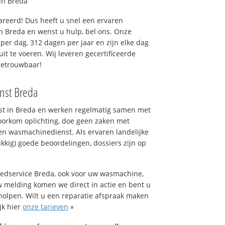
in Breda
reerd! Dus heeft u snel een ervaren
 Breda en wenst u hulp, bel ons. Onze
er dag, 312 dagen per jaar en zijn elke dag
uit te voeren. Wij leveren gecertificeerde
betrouwbaar!
nst Breda
nst in Breda en werken regelmatig samen met
oorkom oplichting, doe geen zaken met
en wasmachinedienst. Als ervaren landelijke
kkig) goede beoordelingen, dossiers zijn op
goedservice Breda, ook voor uw wasmachine,
 melding komen we direct in actie en bent u
olpen. Wilt u een reparatie afspraak maken
jk hier
onze tarieven
»