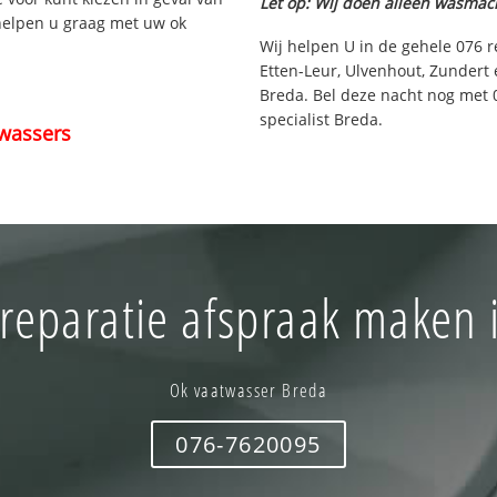
Let op: Wij doen alléén wasmac
 helpen u graag met uw ok
Wij helpen U in de gehele 076 r
Etten-Leur, Ulvenhout, Zundert
Breda. Bel deze nacht nog met 
specialist Breda.
wassers
reparatie afspraak maken 
Ok vaatwasser Breda
076-7620095