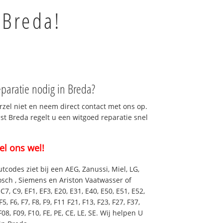
 Breda!
paratie nodig in Breda?
rzel niet en neem direct contact met ons op.
nst Breda regelt u een witgoed reparatie snel
el ons wel!
utcodes ziet bij een AEG, Zanussi, Miel, LG,
osch , Siemens en Ariston Vaatwasser of
7, C9, EF1, EF3, E20, E31, E40, E50, E51, E52,
F5, F6, F7, F8, F9, F11 F21, F13, F23, F27, F37,
F08, F09, F10, FE, PE, CE, LE, SE. Wij helpen U