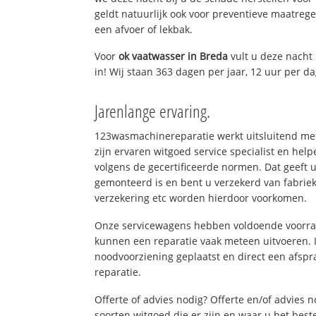
geldt natuurlijk ook voor preventieve maatrege
een afvoer of lekbak.
Voor
ok vaatwasser in Breda
vult u deze nacht
in! Wij staan 363 dagen per jaar, 12 uur per da
Jarenlange ervaring.
123wasmachinereparatie werkt uitsluitend met
zijn ervaren witgoed service specialist en he
volgens de gecertificeerde normen. Dat geeft 
gemonteerd is en bent u verzekerd van fabrie
verzekering etc worden hierdoor voorkomen.
Onze servicewagens hebben voldoende voorraa
kunnen een reparatie vaak meteen uitvoeren. 
noodvoorziening geplaatst en direct een afspr
reparatie.
Offerte of advies nodig? Offerte en/of advies 
soorten witgoed die er zijn en waar u het best