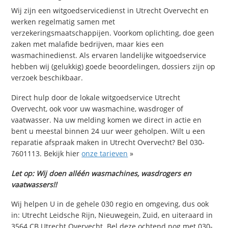
Wij zijn een witgoedservicedienst in Utrecht Overvecht en
werken regelmatig samen met
verzekeringsmaatschappijen. Voorkom oplichting, doe geen
zaken met malafide bedrijven, maar kies een
wasmachinedienst. Als ervaren landelijke witgoedservice
hebben wij (gelukkig) goede beoordelingen, dossiers zijn op
verzoek beschikbaar.
Direct hulp door de lokale witgoedservice Utrecht
Overvecht, ook voor uw wasmachine, wasdroger of
vaatwasser. Na uw melding komen we direct in actie en
bent u meestal binnen 24 uur weer geholpen. Wilt u een
reparatie afspraak maken in Utrecht Overvecht? Bel 030-
7601113. Bekijk hier
onze tarieven
»
Let op: Wij doen alléén wasmachines, wasdrogers en
vaatwassers!!
Wij helpen U in de gehele 030 regio en omgeving, dus ook
in: Utrecht Leidsche Rijn, Nieuwegein, Zuid, en uiteraard in
3564 CB Utrecht Overvecht. Bel deze ochtend nog met 030-