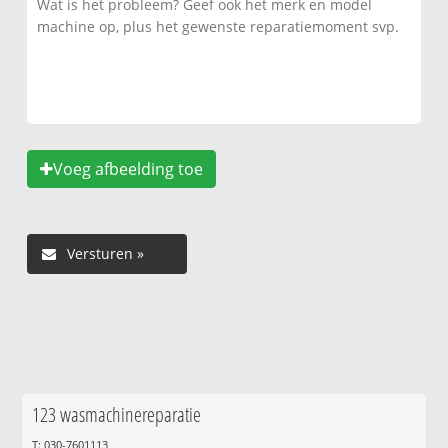
Voeg afbeelding toe
123 wasmachinereparatie
T: 030-7601113