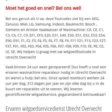
Moet het goed en snel? Bel ons wel!
Bel ons gerust als U oa. deze foutcodes ziet bij een AEG,
Zanussi, Miel, LG, Samsung, Indesit, Bauknecht, Bosch ,
Siemens en Ariston Vaatwasser of Wasmachine: CA, CE, C1,
C3, C6, C7, C9, EF1, EF3, E20, E31, E40, E50, E51, E52, E53, E54,
E90, E91, F1, F2, F3, F4, F5, F6, F7, F8, F9, F11 F21, F13, F23, F27,
F37, F01, F02, F03, F04, F05, F06, F07, F08, F09, F10, FE, PE, CE,
LE, SE. Wij helpen U graag met uw witgoedfoutcode in
Utrecht Overvecht
Vaak binnen 24 uur weer gerepareerd! Dus heeft u snel een
ervaren wasmachine reparateur nodig in Utrecht Overvecht
en wenst u hulp, bel ons. Onze spoed monteurs werken 24
uur per dag, 312 dagen per jaar en zijn elke dag bij u in de
buurt om reparaties uit te voeren. Wij leveren
gecertificeerde witgoedservice, gegarandeerd betrouwbaar!
Ervaren witgoedservicedienst Utrecht Overvecht