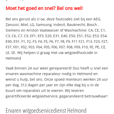
Moet het goed en snel? Bel ons wel!
Bel ons gerust als U oa. deze foutcodes ziet bij een AEG,
Zanussi, Miel, LG, Samsung, Indesit, Bauknecht, Bosch ,
Siemens en Ariston Vaatwasser of Wasmachine: CA, CE, C1,
C3, C6, C7, C9, EF1, EF3, E20, E31, E40, E50, E51, E52, E53, E54,
E90, E91, F1, F2, F3, F4, F5, F6, F7, F8, F9, F11 F21, F13, F23, F27,
F37, F01, F02, F03, F04, F05, F06, F07, F08, F09, F10, FE, PE, CE,
LE, SE. Wij helpen U graag met uw witgoedfoutcode in
Helmond
Vaak binnen 24 uur weer gerepareerd! Dus heeft u snel een
ervaren wasmachine reparateur nodig in Helmond en
wenst u hulp, bel ons. Onze spoed monteurs werken 24 uur
per dag, 312 dagen per jaar en zijn elke dag bij u in de
buurt om reparaties uit te voeren. Wij leveren
gecertificeerde witgoedservice, gegarandeerd betrouwbaar!
Ervaren witgoedservicedienst Helmond