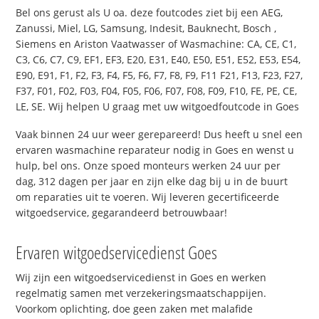
Bel ons gerust als U oa. deze foutcodes ziet bij een AEG,
Zanussi, Miel, LG, Samsung, Indesit, Bauknecht, Bosch ,
Siemens en Ariston Vaatwasser of Wasmachine: CA, CE, C1,
C3, C6, C7, C9, EF1, EF3, E20, E31, E40, E50, E51, E52, E53, E54,
E90, E91, F1, F2, F3, F4, F5, F6, F7, F8, F9, F11 F21, F13, F23, F27,
F37, F01, F02, F03, F04, F05, F06, F07, F08, F09, F10, FE, PE, CE,
LE, SE. Wij helpen U graag met uw witgoedfoutcode in Goes
Vaak binnen 24 uur weer gerepareerd! Dus heeft u snel een
ervaren wasmachine reparateur nodig in Goes en wenst u
hulp, bel ons. Onze spoed monteurs werken 24 uur per
dag, 312 dagen per jaar en zijn elke dag bij u in de buurt
om reparaties uit te voeren. Wij leveren gecertificeerde
witgoedservice, gegarandeerd betrouwbaar!
Ervaren witgoedservicedienst Goes
Wij zijn een witgoedservicedienst in Goes en werken
regelmatig samen met verzekeringsmaatschappijen.
Voorkom oplichting, doe geen zaken met malafide