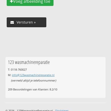
Voeg afbeelding toe
123 wasmachinereparatie
T: 0118-760027
M:
info@123wasmachinereparatie.nl
(vermeld altijd je telefoonnummer)
209
Beoordelingen van Klanten:
8.2
/
10
© 2026 - 123WasmachineReparatie.nl -
Disclaimer