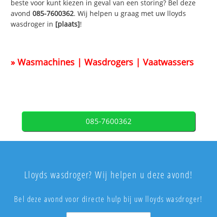
beste voor kunt kiezen in geval van een storing? Bel deze
avond
085-7600362
. Wij helpen u graag met uw lloyds
wasdroger in
[plaats]
!
» Wasmachines | Wasdrogers | Vaatwassers
085-7600362
Lloyds wasdroger? Wij helpen u deze avond!
Bel deze avond voor directe hulp bij uw lloyds wasdroger!