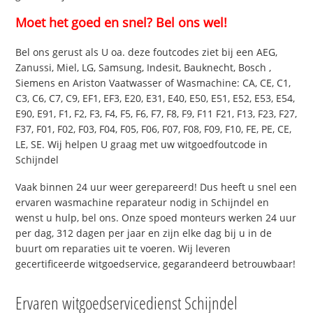
Moet het goed en snel? Bel ons wel!
Bel ons gerust als U oa. deze foutcodes ziet bij een AEG,
Zanussi, Miel, LG, Samsung, Indesit, Bauknecht, Bosch ,
Siemens en Ariston Vaatwasser of Wasmachine: CA, CE, C1,
C3, C6, C7, C9, EF1, EF3, E20, E31, E40, E50, E51, E52, E53, E54,
E90, E91, F1, F2, F3, F4, F5, F6, F7, F8, F9, F11 F21, F13, F23, F27,
F37, F01, F02, F03, F04, F05, F06, F07, F08, F09, F10, FE, PE, CE,
LE, SE. Wij helpen U graag met uw witgoedfoutcode in
Schijndel
Vaak binnen 24 uur weer gerepareerd! Dus heeft u snel een
ervaren wasmachine reparateur nodig in Schijndel en
wenst u hulp, bel ons. Onze spoed monteurs werken 24 uur
per dag, 312 dagen per jaar en zijn elke dag bij u in de
buurt om reparaties uit te voeren. Wij leveren
gecertificeerde witgoedservice, gegarandeerd betrouwbaar!
Ervaren witgoedservicedienst Schijndel