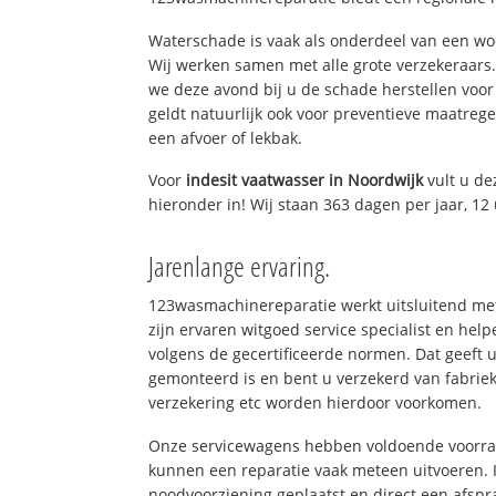
Waterschade is vaak als onderdeel van een w
Wij werken samen met alle grote verzekeraars
we deze avond bij u de schade herstellen voor 
geldt natuurlijk ook voor preventieve maatrege
een afvoer of lekbak.
Voor
indesit vaatwasser in Noordwijk
vult u d
hieronder in! Wij staan 363 dagen per jaar, 12 
Jarenlange ervaring.
123wasmachinereparatie werkt uitsluitend met
zijn ervaren witgoed service specialist en hel
volgens de gecertificeerde normen. Dat geeft 
gemonteerd is en bent u verzekerd van fabrie
verzekering etc worden hierdoor voorkomen.
Onze servicewagens hebben voldoende voorraa
kunnen een reparatie vaak meteen uitvoeren. 
noodvoorziening geplaatst en direct een afspr