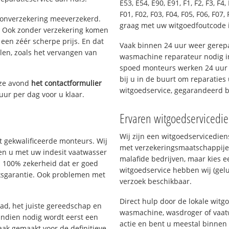
E53, E54, E90, E91, F1, F2, F3, F4, 
F01, F02, F03, F04, F05, F06, F07, 
oonverzekering meeverzekerd.
graag met uw witgoedfoutcode 
. Ook zonder verzekering komen
een zéér scherpe prijs. En dat
Vaak binnen 24 uur weer gerepa
len, zoals het vervangen van
wasmachine reparateur nodig in
spoed monteurs werken 24 uur p
bij u in de buurt om reparaties 
eze avond
het contactformulier
witgoedservice, gegarandeerd 
uur per dag voor u klaar.
Ervaren witgoedservicedie
Wij zijn een witgoedservicedie
 gekwalificeerde monteurs. Wij
met verzekeringsmaatschappije
pen u met uw indesit vaatwasser
malafide bedrijven, maar kies e
u 100% zekerheid dat er goed
witgoedservice hebben wij (gelu
ksgarantie. Ook problemen met
verzoek beschikbaar.
Direct hulp door de lokale witg
d, het juiste gereedschap en
wasmachine, wasdroger of vaat
Indien nodig wordt eerst een
actie en bent u meestal binnen
aak gemaakt voor de definitieve