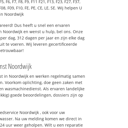
F5, F6, F7, F8, F9, F11 F21, F13, F23, F27, F37,
F08, F09, F10, FE, PE, CE, LE, SE. Wij helpen U
in Noordwijk
reerd! Dus heeft u snel een ervaren
 Noordwijk en wenst u hulp, bel ons. Onze
er dag, 312 dagen per jaar en zijn elke dag
uit te voeren. Wij leveren gecertificeerde
betrouwbaar!
nst Noordwijk
nst in Noordwijk en werken regelmatig samen
n. Voorkom oplichting, doe geen zaken met
en wasmachinedienst. Als ervaren landelijke
kkig) goede beoordelingen, dossiers zijn op
oedservice Noordwijk , ook voor uw
wasser. Na uw melding komen we direct in
 24 uur weer geholpen. Wilt u een reparatie