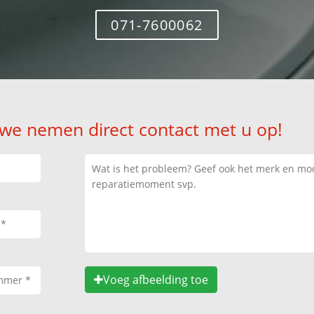
071-7600062
 we nemen direct contact met u op!
Voeg afbeelding toe