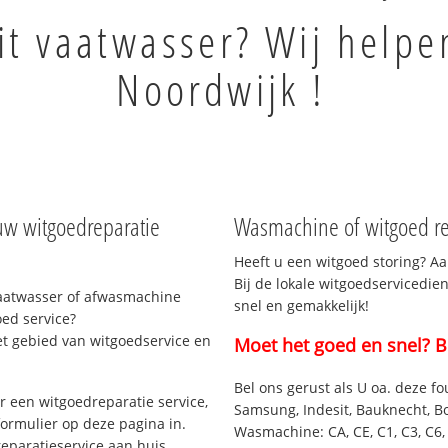
it vaatwasser? Wij helpe
Noordwijk !
 uw witgoedreparatie
Wasmachine of witgoed rep
Heeft u een witgoed storing? Aa
Bij de lokale witgoedservicedie
vaatwasser of afwasmachine
snel en gemakkelijk!
ed service?
et gebied van witgoedservice en
Moet het goed en snel? B
Bel ons gerust als U oa. deze fo
 een witgoedreparatie service,
Samsung, Indesit, Bauknecht, B
formulier op deze pagina in.
Wasmachine: CA, CE, C1, C3, C6, C
eparatieservice aan huis.