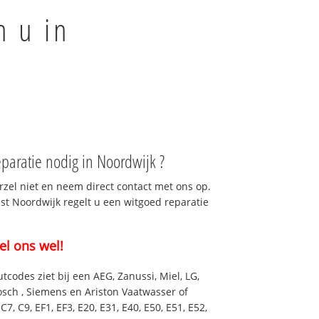
n u in
aratie nodig in Noordwijk ?
rzel niet en neem direct contact met ons op.
nst Noordwijk regelt u een witgoed reparatie
el ons wel!
utcodes ziet bij een AEG, Zanussi, Miel, LG,
osch , Siemens en Ariston Vaatwasser of
7, C9, EF1, EF3, E20, E31, E40, E50, E51, E52,