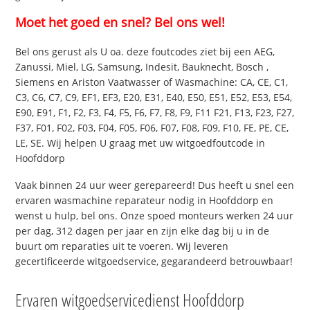
Moet het goed en snel? Bel ons wel!
Bel ons gerust als U oa. deze foutcodes ziet bij een AEG,
Zanussi, Miel, LG, Samsung, Indesit, Bauknecht, Bosch ,
Siemens en Ariston Vaatwasser of Wasmachine: CA, CE, C1,
C3, C6, C7, C9, EF1, EF3, E20, E31, E40, E50, E51, E52, E53, E54,
E90, E91, F1, F2, F3, F4, F5, F6, F7, F8, F9, F11 F21, F13, F23, F27,
F37, F01, F02, F03, F04, F05, F06, F07, F08, F09, F10, FE, PE, CE,
LE, SE. Wij helpen U graag met uw witgoedfoutcode in
Hoofddorp
Vaak binnen 24 uur weer gerepareerd! Dus heeft u snel een
ervaren wasmachine reparateur nodig in Hoofddorp en
wenst u hulp, bel ons. Onze spoed monteurs werken 24 uur
per dag, 312 dagen per jaar en zijn elke dag bij u in de
buurt om reparaties uit te voeren. Wij leveren
gecertificeerde witgoedservice, gegarandeerd betrouwbaar!
Ervaren witgoedservicedienst Hoofddorp