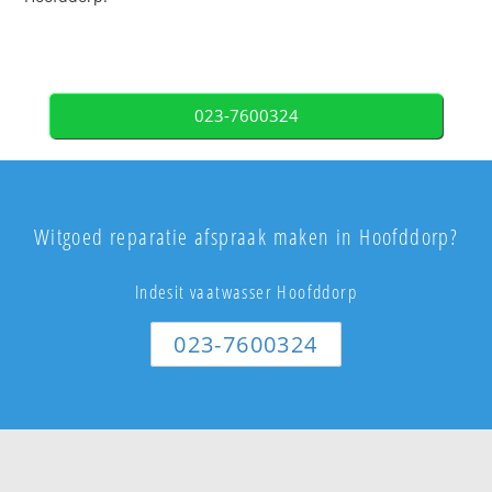
023-7600324
Witgoed reparatie afspraak maken in Hoofddorp?
Indesit vaatwasser Hoofddorp
023-7600324