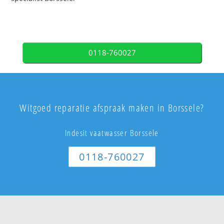
0118-760027
Witgoed reparatie afspraak maken in Borssele?
Indesit vaatwasser Borssele
0118-760027