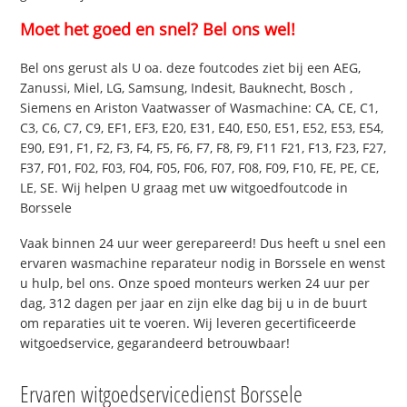
Moet het goed en snel? Bel ons wel!
Bel ons gerust als U oa. deze foutcodes ziet bij een AEG,
Zanussi, Miel, LG, Samsung, Indesit, Bauknecht, Bosch ,
Siemens en Ariston Vaatwasser of Wasmachine: CA, CE, C1,
C3, C6, C7, C9, EF1, EF3, E20, E31, E40, E50, E51, E52, E53, E54,
E90, E91, F1, F2, F3, F4, F5, F6, F7, F8, F9, F11 F21, F13, F23, F27,
F37, F01, F02, F03, F04, F05, F06, F07, F08, F09, F10, FE, PE, CE,
LE, SE. Wij helpen U graag met uw witgoedfoutcode in
Borssele
Vaak binnen 24 uur weer gerepareerd! Dus heeft u snel een
ervaren wasmachine reparateur nodig in Borssele en wenst
u hulp, bel ons. Onze spoed monteurs werken 24 uur per
dag, 312 dagen per jaar en zijn elke dag bij u in de buurt
om reparaties uit te voeren. Wij leveren gecertificeerde
witgoedservice, gegarandeerd betrouwbaar!
Ervaren witgoedservicedienst Borssele