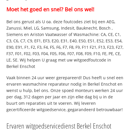
Moet het goed en snel? Bel ons wel!
Bel ons gerust als U oa. deze foutcodes ziet bij een AEG,
Zanussi, Miel, LG, Samsung, Indesit, Bauknecht, Bosch ,
Siemens en Ariston Vaatwasser of Wasmachine: CA, CE, C1,
C3, C6, C7, C9, EF1, EF3, E20, E31, E40, E50, E51, E52, E53, E54,
E90, E91, F1, F2, F3, F4, F5, F6, F7, F8, F9, F11 F21, F13, F23, F27,
F37, F01, F02, F03, F04, F05, F06, F07, F08, F09, F10, FE, PE, CE,
LE, SE. Wij helpen U graag met uw witgoedfoutcode in
Berkel Enschot
Vaak binnen 24 uur weer gerepareerd! Dus heeft u snel een
ervaren wasmachine reparateur nodig in Berkel Enschot en
wenst u hulp, bel ons. Onze spoed monteurs werken 24 uur
per dag, 312 dagen per jaar en zijn elke dag bij u in de
buurt om reparaties uit te voeren. Wij leveren
gecertificeerde witgoedservice, gegarandeerd betrouwbaar!
Ervaren witgoedservicedienst Berkel Enschot