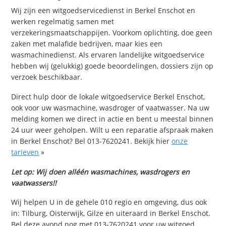
Wij zijn een witgoedservicedienst in Berkel Enschot en
werken regelmatig samen met
verzekeringsmaatschappijen. Voorkom oplichting, doe geen
zaken met malafide bedrijven, maar kies een
wasmachinedienst. Als ervaren landelijke witgoedservice
hebben wij (gelukkig) goede beoordelingen, dossiers zijn op
verzoek beschikbaar.
Direct hulp door de lokale witgoedservice Berkel Enschot,
ook voor uw wasmachine, wasdroger of vaatwasser. Na uw
melding komen we direct in actie en bent u meestal binnen
24 uur weer geholpen. Wilt u een reparatie afspraak maken
in Berkel Enschot? Bel 013-7620241. Bekijk hier
onze
tarieven
»
Let op: Wij doen alléén wasmachines, wasdrogers en
vaatwassers!!
Wij helpen U in de gehele 010 regio en omgeving, dus ook
in: Tilburg, Oisterwijk, Gilze en uiteraard in Berkel Enschot.
Bel deze avond nog met 013-7620241 voor uw witgoed