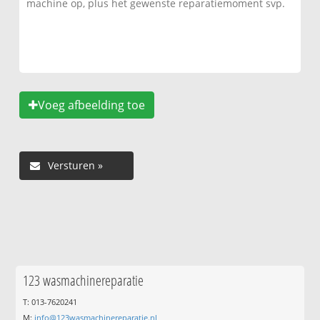
Voeg afbeelding toe
123 wasmachinereparatie
T: 013-7620241
M:
info@123wasmachinereparatie.nl