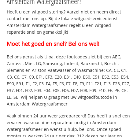
Amsterdam Watergraafsmeer?
Heeft u een witgoed storing? Aarzel niet en neem direct
contact met ons op. Bij de lokale witgoedservicedienst
Amsterdam Watergraafsmeer regelt u een witgoed
reparatie snel en gemakkelijk!
Moet het goed en snel? Bel ons wel!
Bel ons gerust als U oa. deze foutcodes ziet bij een AEG,
Zanussi, Miel, LG, Samsung, Indesit, Bauknecht, Bosch ,
Siemens en Ariston Vaatwasser of Wasmachine: CA, CE, C1,
C3, C6, C7, C9, EF1, EF3, E20, E31, E40, E50, E51, E52, E53, E54,
E90, E91, F1, F2, F3, F4, F5, F6, F7, F8, F9, F11 F21, F13, F23, F27,
F37, F01, F02, F03, F04, F05, F06, F07, F08, F09, F10, FE, PE, CE,
LE, SE. Wij helpen U graag met uw witgoedfoutcode in
Amsterdam Watergraafsmeer
Vaak binnen 24 uur weer gerepareerd! Dus heeft u snel een
ervaren wasmachine reparateur nodig in Amsterdam
Watergraafsmeer en wenst u hulp, bel ons. Onze spoed
monteurs werken 24 uur per dag, 312 dagen per jaar en