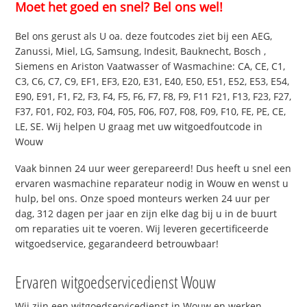
Moet het goed en snel? Bel ons wel!
Bel ons gerust als U oa. deze foutcodes ziet bij een AEG,
Zanussi, Miel, LG, Samsung, Indesit, Bauknecht, Bosch ,
Siemens en Ariston Vaatwasser of Wasmachine: CA, CE, C1,
C3, C6, C7, C9, EF1, EF3, E20, E31, E40, E50, E51, E52, E53, E54,
E90, E91, F1, F2, F3, F4, F5, F6, F7, F8, F9, F11 F21, F13, F23, F27,
F37, F01, F02, F03, F04, F05, F06, F07, F08, F09, F10, FE, PE, CE,
LE, SE. Wij helpen U graag met uw witgoedfoutcode in
Wouw
Vaak binnen 24 uur weer gerepareerd! Dus heeft u snel een
ervaren wasmachine reparateur nodig in Wouw en wenst u
hulp, bel ons. Onze spoed monteurs werken 24 uur per
dag, 312 dagen per jaar en zijn elke dag bij u in de buurt
om reparaties uit te voeren. Wij leveren gecertificeerde
witgoedservice, gegarandeerd betrouwbaar!
Ervaren witgoedservicedienst Wouw
Wij zijn een witgoedservicedienst in Wouw en werken