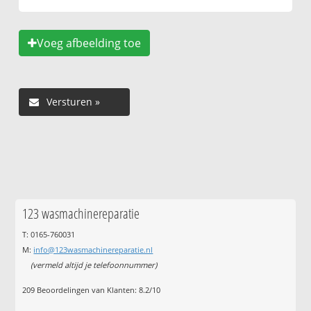
Voeg afbeelding toe
123 wasmachinereparatie
T: 0165-760031
M:
info@123wasmachinereparatie.nl
(vermeld altijd je telefoonnummer)
209
Beoordelingen van Klanten:
8.2
/
10