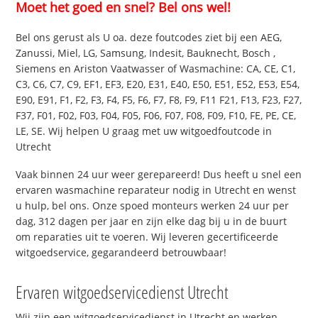
Moet het goed en snel? Bel ons wel!
Bel ons gerust als U oa. deze foutcodes ziet bij een AEG,
Zanussi, Miel, LG, Samsung, Indesit, Bauknecht, Bosch ,
Siemens en Ariston Vaatwasser of Wasmachine: CA, CE, C1,
C3, C6, C7, C9, EF1, EF3, E20, E31, E40, E50, E51, E52, E53, E54,
E90, E91, F1, F2, F3, F4, F5, F6, F7, F8, F9, F11 F21, F13, F23, F27,
F37, F01, F02, F03, F04, F05, F06, F07, F08, F09, F10, FE, PE, CE,
LE, SE. Wij helpen U graag met uw witgoedfoutcode in
Utrecht
Vaak binnen 24 uur weer gerepareerd! Dus heeft u snel een
ervaren wasmachine reparateur nodig in Utrecht en wenst
u hulp, bel ons. Onze spoed monteurs werken 24 uur per
dag, 312 dagen per jaar en zijn elke dag bij u in de buurt
om reparaties uit te voeren. Wij leveren gecertificeerde
witgoedservice, gegarandeerd betrouwbaar!
Ervaren witgoedservicedienst Utrecht
Wij zijn een witgoedservicedienst in Utrecht en werken