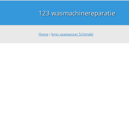
123 wasmachinereparatie
Home
›
Ignis vaatwasser Schijndel