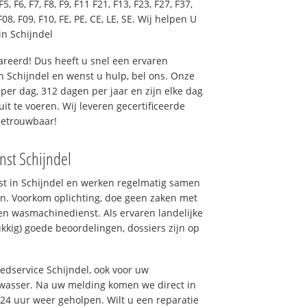
F5, F6, F7, F8, F9, F11 F21, F13, F23, F27, F37,
F08, F09, F10, FE, PE, CE, LE, SE. Wij helpen U
n Schijndel
reerd! Dus heeft u snel een ervaren
 Schijndel en wenst u hulp, bel ons. Onze
er dag, 312 dagen per jaar en zijn elke dag
uit te voeren. Wij leveren gecertificeerde
betrouwbaar!
nst Schijndel
nst in Schijndel en werken regelmatig samen
n. Voorkom oplichting, doe geen zaken met
en wasmachinedienst. Als ervaren landelijke
kkig) goede beoordelingen, dossiers zijn op
oedservice Schijndel, ook voor uw
wasser. Na uw melding komen we direct in
 24 uur weer geholpen. Wilt u een reparatie