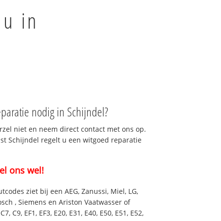
 u in
aratie nodig in Schijndel?
rzel niet en neem direct contact met ons op.
st Schijndel regelt u een witgoed reparatie
el ons wel!
utcodes ziet bij een AEG, Zanussi, Miel, LG,
osch , Siemens en Ariston Vaatwasser of
7, C9, EF1, EF3, E20, E31, E40, E50, E51, E52,