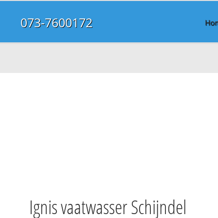
073-7600172
Ho
Ignis vaatwasser Schijndel