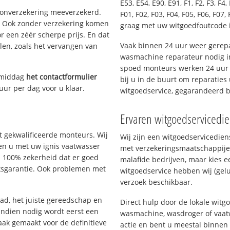
E53, E54, E90, E91, F1, F2, F3, F4, 
oonverzekering meeverzekerd.
F01, F02, F03, F04, F05, F06, F07, 
. Ook zonder verzekering komen
graag met uw witgoedfoutcode i
r een zéér scherpe prijs. En dat
Vaak binnen 24 uur weer gerepa
len, zoals het vervangen van
wasmachine reparateur nodig in
spoed monteurs werken 24 uur p
 middag
het contactformulier
bij u in de buurt om reparaties 
uur per dag voor u klaar.
witgoedservice, gegarandeerd 
Ervaren witgoedservicedie
 gekwalificeerde monteurs. Wij
Wij zijn een witgoedservicedie
pen u met uw ignis vaatwasser
met verzekeringsmaatschappije
u 100% zekerheid dat er goed
malafide bedrijven, maar kies e
ksgarantie. Ook problemen met
witgoedservice hebben wij (gelu
verzoek beschikbaar.
d, het juiste gereedschap en
Direct hulp door de lokale witg
Indien nodig wordt eerst een
wasmachine, wasdroger of vaat
aak gemaakt voor de definitieve
actie en bent u meestal binnen