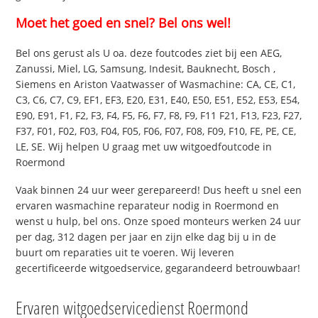
Moet het goed en snel? Bel ons wel!
Bel ons gerust als U oa. deze foutcodes ziet bij een AEG,
Zanussi, Miel, LG, Samsung, Indesit, Bauknecht, Bosch ,
Siemens en Ariston Vaatwasser of Wasmachine: CA, CE, C1,
C3, C6, C7, C9, EF1, EF3, E20, E31, E40, E50, E51, E52, E53, E54,
E90, E91, F1, F2, F3, F4, F5, F6, F7, F8, F9, F11 F21, F13, F23, F27,
F37, F01, F02, F03, F04, F05, F06, F07, F08, F09, F10, FE, PE, CE,
LE, SE. Wij helpen U graag met uw witgoedfoutcode in
Roermond
Vaak binnen 24 uur weer gerepareerd! Dus heeft u snel een
ervaren wasmachine reparateur nodig in Roermond en
wenst u hulp, bel ons. Onze spoed monteurs werken 24 uur
per dag, 312 dagen per jaar en zijn elke dag bij u in de
buurt om reparaties uit te voeren. Wij leveren
gecertificeerde witgoedservice, gegarandeerd betrouwbaar!
Ervaren witgoedservicedienst Roermond