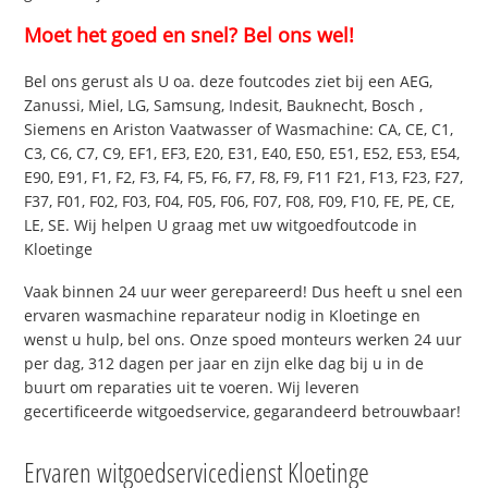
Moet het goed en snel? Bel ons wel!
Bel ons gerust als U oa. deze foutcodes ziet bij een AEG,
Zanussi, Miel, LG, Samsung, Indesit, Bauknecht, Bosch ,
Siemens en Ariston Vaatwasser of Wasmachine: CA, CE, C1,
C3, C6, C7, C9, EF1, EF3, E20, E31, E40, E50, E51, E52, E53, E54,
E90, E91, F1, F2, F3, F4, F5, F6, F7, F8, F9, F11 F21, F13, F23, F27,
F37, F01, F02, F03, F04, F05, F06, F07, F08, F09, F10, FE, PE, CE,
LE, SE. Wij helpen U graag met uw witgoedfoutcode in
Kloetinge
Vaak binnen 24 uur weer gerepareerd! Dus heeft u snel een
ervaren wasmachine reparateur nodig in Kloetinge en
wenst u hulp, bel ons. Onze spoed monteurs werken 24 uur
per dag, 312 dagen per jaar en zijn elke dag bij u in de
buurt om reparaties uit te voeren. Wij leveren
gecertificeerde witgoedservice, gegarandeerd betrouwbaar!
Ervaren witgoedservicedienst Kloetinge