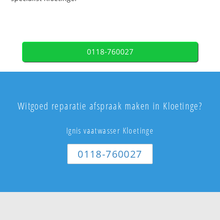
0118-760027
Witgoed reparatie afspraak maken in Kloetinge?
Ignis vaatwasser Kloetinge
0118-760027