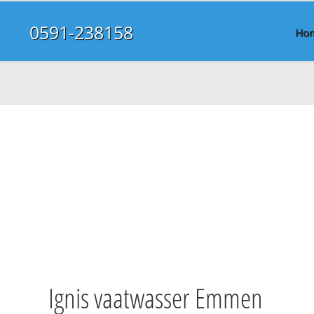
0591-238158
Ho
Ignis vaatwasser Emmen