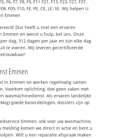
F5, F6, F7, F8, F9, F11 F21, F13, F23, F27, F37,
F08, F09, F10, FE, PE, CE, LE, SE. Wij helpen U
 in Emmen
reerd! Dus heeft u snel een ervaren
n Emmen en wenst u hulp, bel ons. Onze
er dag, 312 dagen per jaar en zijn elke dag
uit te voeren. Wij leveren gecertificeerde
betrouwbaar!
ienst Emmen
enst in Emmen en werken regelmatig samen
n. Voorkom oplichting, doe geen zaken met
en wasmachinedienst. Als ervaren landelijke
kkig) goede beoordelingen, dossiers zijn op
goedservice Emmen, ook voor uw wasmachine,
 melding komen we direct in actie en bent u
olpen. Wilt u een reparatie afspraak maken