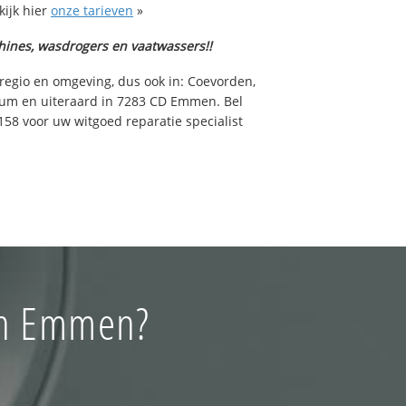
ijk hier
onze tarieven
»
hines, wasdrogers en vaatwassers!!
regio en omgeving, dus ook in: Coevorden,
m en uiteraard in 7283 CD Emmen. Bel
8 voor uw witgoed reparatie specialist
in Emmen?