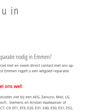
 u in
eparatie nodig in Emmen?
rzel niet en neem direct contact met ons op.
nst Emmen regelt u een witgoed reparatie
el ons wel!
utcodes ziet bij een AEG, Zanussi, Miel, LG,
osch , Siemens en Ariston Vaatwasser of
7, C9, EF1, EF3, E20, E31, E40, E50, E51, E52,