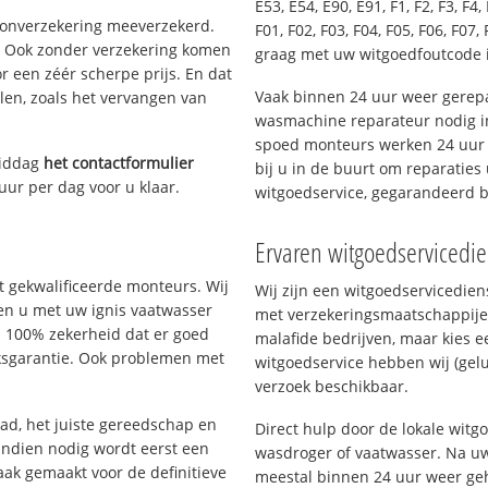
E53, E54, E90, E91, F1, F2, F3, F4, 
oonverzekering meeverzekerd.
F01, F02, F03, F04, F05, F06, F07, 
. Ook zonder verzekering komen
graag met uw witgoedfoutcode
r een zéér scherpe prijs. En dat
Vaak binnen 24 uur weer gerepa
len, zoals het vervangen van
wasmachine reparateur nodig i
spoed monteurs werken 24 uur p
middag
het contactformulier
bij u in de buurt om reparaties 
uur per dag voor u klaar.
witgoedservice, gegarandeerd 
Ervaren witgoedserviced
 gekwalificeerde monteurs. Wij
Wij zijn een witgoedservicedi
pen u met uw ignis vaatwasser
met verzekeringsmaatschappije
u 100% zekerheid dat er goed
malafide bedrijven, maar kies e
ksgarantie. Ook problemen met
witgoedservice hebben wij (gelu
verzoek beschikbaar.
d, het juiste gereedschap en
Direct hulp door de lokale wit
Indien nodig wordt eerst een
wasdroger of vaatwasser. Na uw
aak gemaakt voor de definitieve
meestal binnen 24 uur weer geh