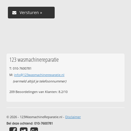
123 wasmachinereparatie
T: 010-7600781
M:
info@123wasmachinereparatie.nl
(vermeld altijd je telefoonnummer)
209
Beoordelingen van Klanten:
8.2
/
10
© 2026 - 123WasmachineReparatie.nl -
Disclaimer
Bel deze ochtend
:
010-7600781