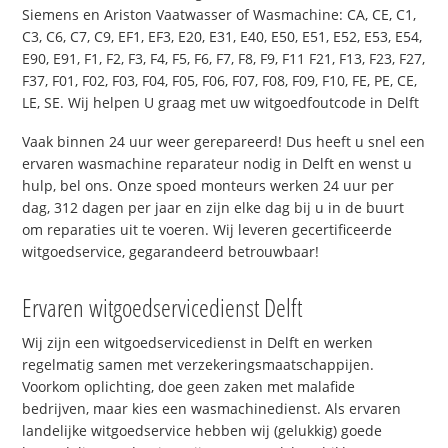
Siemens en Ariston Vaatwasser of Wasmachine: CA, CE, C1,
C3, C6, C7, C9, EF1, EF3, E20, E31, E40, E50, E51, E52, E53, E54,
E90, E91, F1, F2, F3, F4, F5, F6, F7, F8, F9, F11 F21, F13, F23, F27,
F37, F01, F02, F03, F04, F05, F06, F07, F08, F09, F10, FE, PE, CE,
LE, SE. Wij helpen U graag met uw witgoedfoutcode in Delft
Vaak binnen 24 uur weer gerepareerd! Dus heeft u snel een
ervaren wasmachine reparateur nodig in Delft en wenst u
hulp, bel ons. Onze spoed monteurs werken 24 uur per
dag, 312 dagen per jaar en zijn elke dag bij u in de buurt
om reparaties uit te voeren. Wij leveren gecertificeerde
witgoedservice, gegarandeerd betrouwbaar!
Ervaren witgoedservicedienst Delft
Wij zijn een witgoedservicedienst in Delft en werken
regelmatig samen met verzekeringsmaatschappijen.
Voorkom oplichting, doe geen zaken met malafide
bedrijven, maar kies een wasmachinedienst. Als ervaren
landelijke witgoedservice hebben wij (gelukkig) goede