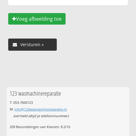
Voeg afbeelding toe
123 wasmachinereparatie
T: 053-7600123
M:
info@123wasmachinereparatie.nl
(vermeld altijd je telefoonnummer)
209
Beoordelingen van Klanten:
8.2
/
10