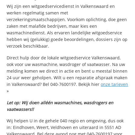
Wij zijn een witgoedservicedienst in Valkenswaard en
werken regelmatig samen met
verzekeringsmaatschappijen. Voorkom oplichting, doe geen
zaken met malafide bedrijven, maar kies een
wasmachinedienst. Als ervaren landelijke witgoedservice
hebben wij (gelukkig) goede beoordelingen, dossiers zijn op
verzoek beschikbaar.
Direct hulp door de lokale witgoedservice Valkenswaard,
ook voor uw wasmachine, wasdroger of vaatwasser. Na uw
melding komen we direct in actie en bent u meestal binnen
24 uur weer geholpen. Wilt u een reparatie afspraak maken
in Valkenswaard? Bel 040-7600197. Bekijk hier
onze tarieven
»
Let op: Wij doen alléén wasmachines, wasdrogers en
vaatwassers!!
Wij helpen U in de gehele 040 regio en omgeving, dus ook
in: Eindhoven, Weert, Veldhoven en uiteraard in 5551 AD
Valkenswaard. Bel deze avond nog met 040-7600197 voor