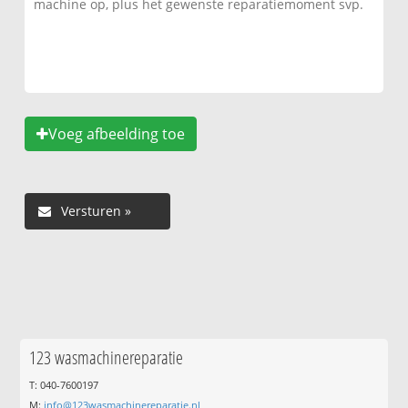
Voeg afbeelding toe
123 wasmachinereparatie
T: 040-7600197
M:
info@123wasmachinereparatie.nl