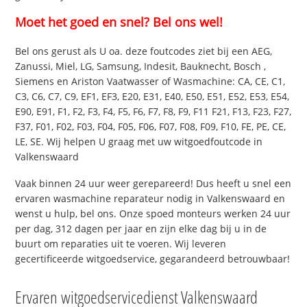
Moet het goed en snel? Bel ons wel!
Bel ons gerust als U oa. deze foutcodes ziet bij een AEG,
Zanussi, Miel, LG, Samsung, Indesit, Bauknecht, Bosch ,
Siemens en Ariston Vaatwasser of Wasmachine: CA, CE, C1,
C3, C6, C7, C9, EF1, EF3, E20, E31, E40, E50, E51, E52, E53, E54,
E90, E91, F1, F2, F3, F4, F5, F6, F7, F8, F9, F11 F21, F13, F23, F27,
F37, F01, F02, F03, F04, F05, F06, F07, F08, F09, F10, FE, PE, CE,
LE, SE. Wij helpen U graag met uw witgoedfoutcode in
Valkenswaard
Vaak binnen 24 uur weer gerepareerd! Dus heeft u snel een
ervaren wasmachine reparateur nodig in Valkenswaard en
wenst u hulp, bel ons. Onze spoed monteurs werken 24 uur
per dag, 312 dagen per jaar en zijn elke dag bij u in de
buurt om reparaties uit te voeren. Wij leveren
gecertificeerde witgoedservice, gegarandeerd betrouwbaar!
Ervaren witgoedservicedienst Valkenswaard