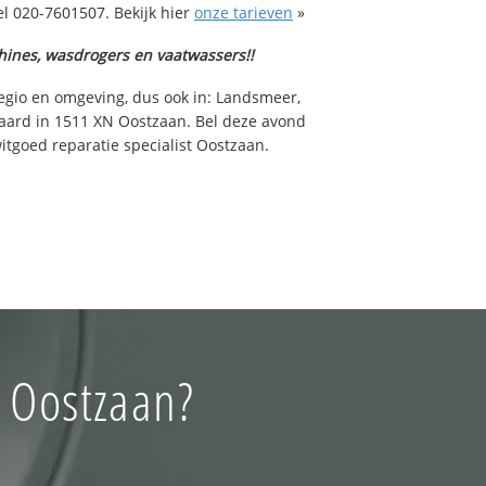
l 020-7601507. Bekijk hier
onze tarieven
»
hines, wasdrogers en vaatwassers!!
regio en omgeving, dus ook in: Landsmeer,
aard in 1511 XN Oostzaan. Bel deze avond
tgoed reparatie specialist Oostzaan.
 Oostzaan?