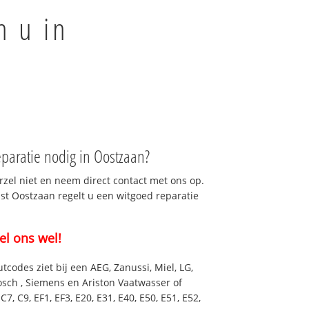
n u in
paratie nodig in Oostzaan?
rzel niet en neem direct contact met ons op.
nst Oostzaan regelt u een witgoed reparatie
el ons wel!
utcodes ziet bij een AEG, Zanussi, Miel, LG,
osch , Siemens en Ariston Vaatwasser of
7, C9, EF1, EF3, E20, E31, E40, E50, E51, E52,