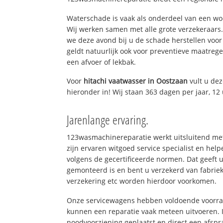
Waterschade is vaak als onderdeel van een w
Wij werken samen met alle grote verzekeraars
we deze avond bij u de schade herstellen voor 
geldt natuurlijk ook voor preventieve maatrege
een afvoer of lekbak.
Voor
hitachi vaatwasser in Oostzaan
vult u de
hieronder in! Wij staan 363 dagen per jaar, 12 
Jarenlange ervaring.
123wasmachinereparatie werkt uitsluitend met
zijn ervaren witgoed service specialist en hel
volgens de gecertificeerde normen. Dat geeft 
gemonteerd is en bent u verzekerd van fabrie
verzekering etc worden hierdoor voorkomen.
Onze servicewagens hebben voldoende voorraa
kunnen een reparatie vaak meteen uitvoeren. 
noodvoorziening geplaatst en direct een afspr