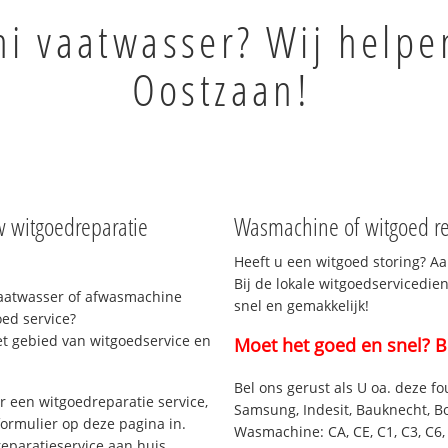
hi vaatwasser? Wij helpe
Oostzaan!
w witgoedreparatie
Wasmachine of witgoed re
Heeft u een witgoed storing? Aa
Bij de lokale witgoedservicedie
vaatwasser of afwasmachine
snel en gemakkelijk!
ed service?
et gebied van witgoedservice en
Moet het goed en snel? B
Bel ons gerust als U oa. deze fo
 een witgoedreparatie service,
Samsung, Indesit, Bauknecht, B
formulier op deze pagina in.
Wasmachine: CA, CE, C1, C3, C6, C
eparatieservice aan huis.