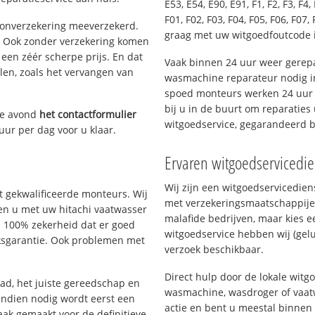
E53, E54, E90, E91, F1, F2, F3, F4, 
F01, F02, F03, F04, F05, F06, F07, 
oonverzekering meeverzekerd.
graag met uw witgoedfoutcode 
. Ook zonder verzekering komen
een zéér scherpe prijs. En dat
Vaak binnen 24 uur weer gerepa
len, zoals het vervangen van
wasmachine reparateur nodig in
spoed monteurs werken 24 uur p
bij u in de buurt om reparaties 
ze avond
het contactformulier
witgoedservice, gegarandeerd 
uur per dag voor u klaar.
Ervaren witgoedservicedie
Wij zijn een witgoedservicedie
 gekwalificeerde monteurs. Wij
met verzekeringsmaatschappije
pen u met uw hitachi vaatwasser
malafide bedrijven, maar kies e
u 100% zekerheid dat er goed
witgoedservice hebben wij (gelu
ksgarantie. Ook problemen met
verzoek beschikbaar.
Direct hulp door de lokale witg
d, het juiste gereedschap en
wasmachine, wasdroger of vaat
Indien nodig wordt eerst een
actie en bent u meestal binnen
aak gemaakt voor de definitieve