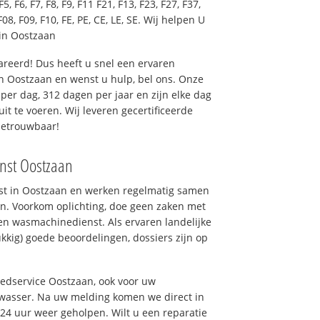
F5, F6, F7, F8, F9, F11 F21, F13, F23, F27, F37,
F08, F09, F10, FE, PE, CE, LE, SE. Wij helpen U
in Oostzaan
reerd! Dus heeft u snel een ervaren
 Oostzaan en wenst u hulp, bel ons. Onze
er dag, 312 dagen per jaar en zijn elke dag
uit te voeren. Wij leveren gecertificeerde
betrouwbaar!
nst Oostzaan
nst in Oostzaan en werken regelmatig samen
n. Voorkom oplichting, doe geen zaken met
en wasmachinedienst. Als ervaren landelijke
kkig) goede beoordelingen, dossiers zijn op
oedservice Oostzaan, ook voor uw
wasser. Na uw melding komen we direct in
 24 uur weer geholpen. Wilt u een reparatie