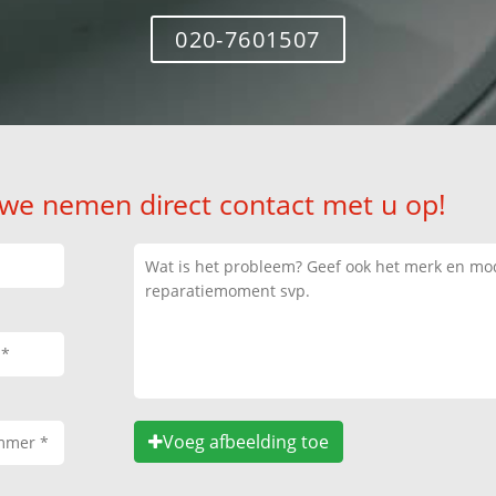
020-7601507
 we nemen direct contact met u op!
Voeg afbeelding toe