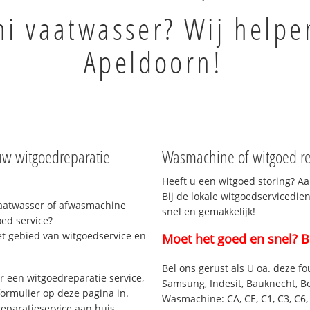
hi vaatwasser? Wij helpe
Apeldoorn!
uw witgoedreparatie
Wasmachine of witgoed re
Heeft u een witgoed storing? Aa
Bij de lokale witgoedservicedie
vaatwasser of afwasmachine
snel en gemakkelijk!
ed service?
et gebied van witgoedservice en
Moet het goed en snel? B
Bel ons gerust als U oa. deze fo
 een witgoedreparatie service,
Samsung, Indesit, Bauknecht, B
formulier op deze pagina in.
Wasmachine: CA, CE, C1, C3, C6, C
eparatieservice aan huis.