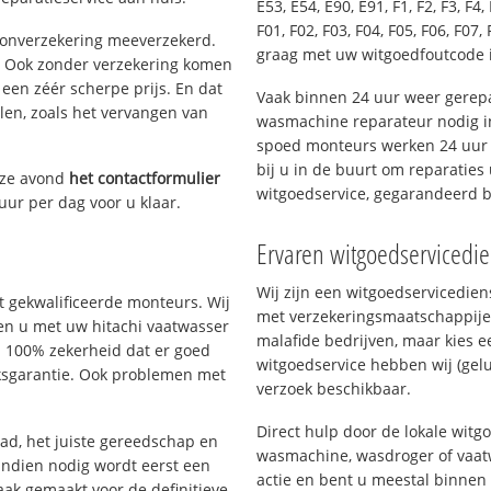
E53, E54, E90, E91, F1, F2, F3, F4, 
F01, F02, F03, F04, F05, F06, F07, 
oonverzekering meeverzekerd.
graag met uw witgoedfoutcode 
. Ook zonder verzekering komen
een zéér scherpe prijs. En dat
Vaak binnen 24 uur weer gerepa
len, zoals het vervangen van
wasmachine reparateur nodig in
spoed monteurs werken 24 uur p
bij u in de buurt om reparaties 
eze avond
het contactformulier
witgoedservice, gegarandeerd 
uur per dag voor u klaar.
Ervaren witgoedservicedi
Wij zijn een witgoedservicedie
 gekwalificeerde monteurs. Wij
met verzekeringsmaatschappije
pen u met uw hitachi vaatwasser
malafide bedrijven, maar kies e
u 100% zekerheid dat er goed
witgoedservice hebben wij (gelu
ksgarantie. Ook problemen met
verzoek beschikbaar.
Direct hulp door de lokale witg
d, het juiste gereedschap en
wasmachine, wasdroger of vaat
Indien nodig wordt eerst een
actie en bent u meestal binnen
aak gemaakt voor de definitieve