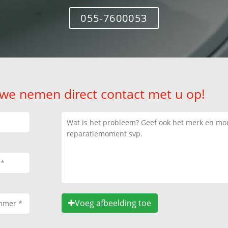
055-7600053
 we nemen direct contact met u op!
Voeg afbeelding toe