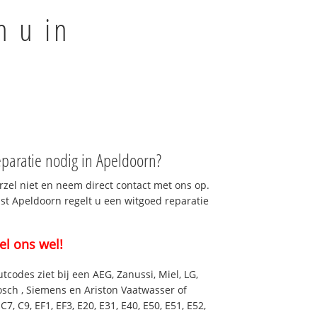
n u in
paratie nodig in Apeldoorn?
rzel niet en neem direct contact met ons op.
nst Apeldoorn regelt u een witgoed reparatie
el ons wel!
utcodes ziet bij een AEG, Zanussi, Miel, LG,
osch , Siemens en Ariston Vaatwasser of
7, C9, EF1, EF3, E20, E31, E40, E50, E51, E52,