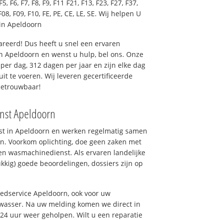
F5, F6, F7, F8, F9, F11 F21, F13, F23, F27, F37,
F08, F09, F10, FE, PE, CE, LE, SE. Wij helpen U
in Apeldoorn
reerd! Dus heeft u snel een ervaren
 Apeldoorn en wenst u hulp, bel ons. Onze
er dag, 312 dagen per jaar en zijn elke dag
uit te voeren. Wij leveren gecertificeerde
betrouwbaar!
enst Apeldoorn
nst in Apeldoorn en werken regelmatig samen
n. Voorkom oplichting, doe geen zaken met
en wasmachinedienst. Als ervaren landelijke
kkig) goede beoordelingen, dossiers zijn op
oedservice Apeldoorn, ook voor uw
wasser. Na uw melding komen we direct in
 24 uur weer geholpen. Wilt u een reparatie