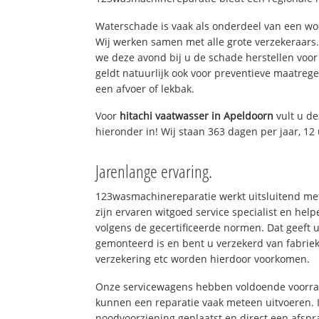
Waterschade is vaak als onderdeel van een w
Wij werken samen met alle grote verzekeraars
we deze avond bij u de schade herstellen voor 
geldt natuurlijk ook voor preventieve maatrege
een afvoer of lekbak.
Voor
hitachi vaatwasser in Apeldoorn
vult u d
hieronder in! Wij staan 363 dagen per jaar, 12 
Jarenlange ervaring.
123wasmachinereparatie werkt uitsluitend met
zijn ervaren witgoed service specialist en hel
volgens de gecertificeerde normen. Dat geeft 
gemonteerd is en bent u verzekerd van fabrie
verzekering etc worden hierdoor voorkomen.
Onze servicewagens hebben voldoende voorraa
kunnen een reparatie vaak meteen uitvoeren. 
noodvoorziening geplaatst en direct een afspr