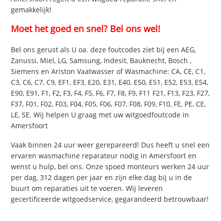
gemakkelijk!
Moet het goed en snel? Bel ons wel!
Bel ons gerust als U oa. deze foutcodes ziet bij een AEG,
Zanussi, Miel, LG, Samsung, Indesit, Bauknecht, Bosch ,
Siemens en Ariston Vaatwasser of Wasmachine: CA, CE, C1,
C3, C6, C7, C9, EF1, EF3, E20, E31, E40, E50, E51, E52, E53, E54,
E90, E91, F1, F2, F3, F4, F5, F6, F7, F8, F9, F11 F21, F13, F23, F27,
F37, F01, F02, F03, F04, F05, F06, F07, F08, F09, F10, FE, PE, CE,
LE, SE. Wij helpen U graag met uw witgoedfoutcode in
Amersfoort
Vaak binnen 24 uur weer gerepareerd! Dus heeft u snel een
ervaren wasmachine reparateur nodig in Amersfoort en
wenst u hulp, bel ons. Onze spoed monteurs werken 24 uur
per dag, 312 dagen per jaar en zijn elke dag bij u in de
buurt om reparaties uit te voeren. Wij leveren
gecertificeerde witgoedservice, gegarandeerd betrouwbaar!