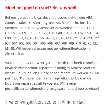
Moet het goed en snel? Bel ons wel!
Bel ons gerust als U oa. deze foutcodes ziet bij een AEG,
Zanussi, Miel, LG, Samsung, Indesit, Bauknecht, Bosch ,
Siemens en Ariston Vaatwasser of Wasmachine: CA, CE, C1,
C3, C6, C7, C9, EF1, EF3, E20, E31, E40, E50, E51, E52, E53, E54,
E90, E91, F1, F2, F3, F4, F5, F6, F7, F8, F9, F11 F21, F13, F23, F27,
F37, F01, F02, F03, F04, F05, F06, F07, F08, F09, F10, FE, PE, CE,
LE, SE. Wij helpen U graag met uw witgoedfoutcode in
Almere Stad
Vaak binnen 24 uur weer gerepareerd! Dus heeft u snel een
ervaren wasmachine reparateur nodig in Almere Stad en
wenst u hulp, bel ons. Onze spoed monteurs werken 24 uur
per dag, 312 dagen per jaar en zijn elke dag bij u in de
buurt om reparaties uit te voeren. Wij leveren
gecertificeerde witgoedservice, gegarandeerd betrouwbaar!
Ervaren witgoedservicedienst Almere Stad