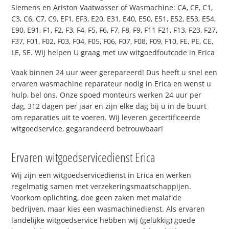
Siemens en Ariston Vaatwasser of Wasmachine: CA, CE, C1,
C3, C6, C7, C9, EF1, EF3, E20, E31, E40, E50, E51, E52, E53, E54,
E90, E91, F1, F2, F3, F4, F5, F6, F7, F8, F9, F11 F21, F13, F23, F27,
F37, F01, F02, F03, F04, F05, F06, F07, F08, F09, F10, FE, PE, CE,
LE, SE. Wij helpen U graag met uw witgoedfoutcode in Erica
Vaak binnen 24 uur weer gerepareerd! Dus heeft u snel een
ervaren wasmachine reparateur nodig in Erica en wenst u
hulp, bel ons. Onze spoed monteurs werken 24 uur per
dag, 312 dagen per jaar en zijn elke dag bij u in de buurt
om reparaties uit te voeren. Wij leveren gecertificeerde
witgoedservice, gegarandeerd betrouwbaar!
Ervaren witgoedservicedienst Erica
Wij zijn een witgoedservicedienst in Erica en werken
regelmatig samen met verzekeringsmaatschappijen.
Voorkom oplichting, doe geen zaken met malafide
bedrijven, maar kies een wasmachinedienst. Als ervaren
landelijke witgoedservice hebben wij (gelukkig) goede