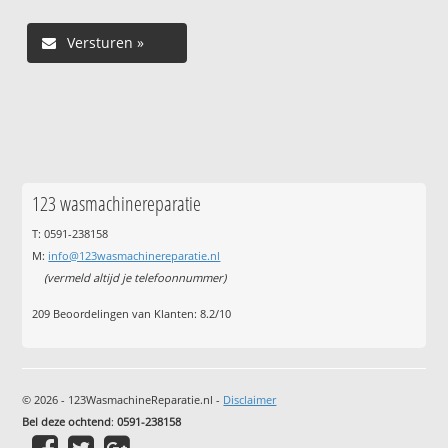
123 wasmachinereparatie
T: 0591-238158
M:
info@123wasmachinereparatie.nl
(vermeld altijd je telefoonnummer)
209
Beoordelingen van Klanten:
8.2
/
10
© 2026 - 123WasmachineReparatie.nl -
Disclaimer
Bel deze ochtend
:
0591-238158