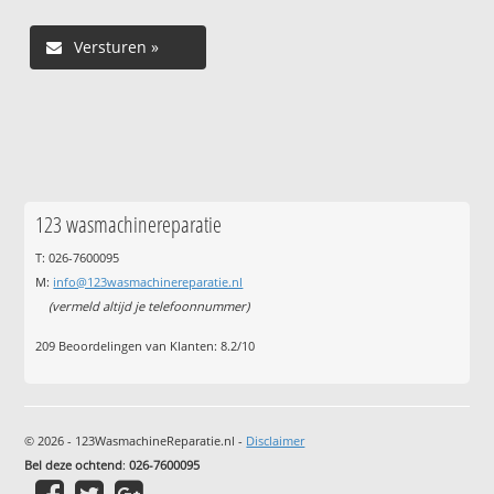
123 wasmachinereparatie
T: 026-7600095
M:
info@123wasmachinereparatie.nl
(vermeld altijd je telefoonnummer)
209
Beoordelingen van Klanten:
8.2
/
10
© 2026 - 123WasmachineReparatie.nl -
Disclaimer
Bel deze ochtend
:
026-7600095