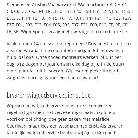
Siemens en Ariston Vaatwasser of Wasmachine: CA, CE, C1,
C3, C6, C7, C9, EF1, EF3, E20, E31, E40, E50, E51, E52, E53, E54,
E90, E91, F1, F2, F3, F4, F5, F6, F7, F8, F9, F11 F21, F13, F23, F27,
F37, F01, F02, F03, F04, F05, F06, F07, F08, F09, F10, FE, PE, CE,
LE, SE. Wij helpen U graag met uw witgoedfoutcode in Ede
Vaak binnen 24 uur weer gerepareerd! Dus heeft u snel een
ervaren wasmachine reparateur nodig in Ede en wenst u
hulp, bel ons. Onze spoed monteurs werken 24 uur per
dag, 312 dagen per jaar en zijn elke dag bij u in de buurt
om reparaties uit te voeren. Wij leveren gecertificeerde
witgoedservice, gegarandeerd betrouwbaar!
Ervaren witgoedservicedienst Ede
Wij zijn een witgoedservicedienst in Ede en werken
regelmatig samen met verzekeringsmaatschappijen.
Voorkom oplichting, doe geen zaken met malafide
bedrijven, maar kies een wasmachinedienst. Als ervaren
landelijke witgoedservice hebben wij (gelukkig) goede