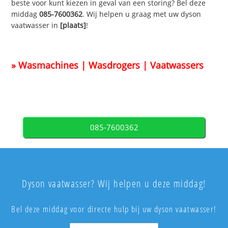
beste voor kunt kiezen in geval van een storing? Bel deze
middag
085-7600362
. Wij helpen u graag met uw dyson
vaatwasser in
[plaats]
!
» Wasmachines | Wasdrogers | Vaatwassers
085-7600362
Dyson vaatwasser? Wij helpen u deze middag!
Bel deze middag voor directe hulp bij uw dyson vaatwasser!