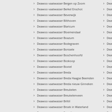
›
›
Deawoo vaatwasser Bergen op Zoom
Dea
›
›
Deawoo vaatwasser Berkel Enschot
Dea
›
›
Deawoo vaatwasser Beverwijk
Dea
›
›
Deawoo vaatwasser Bilthoven
Dea
›
›
Deawoo vaatwasser Blaricum
Dea
›
›
Deawoo vaatwasser Bloemendaal
Dea
›
›
Deawoo vaatwasser Boazum
Dea
›
›
Deawoo vaatwasser Bodegraven
Dea
›
›
Deawoo vaatwasser Borssele
Dea
›
›
Deawoo vaatwasser Boschenhoofd
Dea
›
›
Deawoo vaatwasser Boskoop
Dea
›
›
Deawoo vaatwasser Boxtel
Dea
›
›
Deawoo vaatwasser Breda
Dea
›
›
Deawoo vaatwasser Breda Haagse Beemden
Dea
›
›
Deawoo vaatwasser Breda nieuw Ginneken
Dea
›
›
Deawoo vaatwasser Breukelen
Dea
›
›
Deawoo vaatwasser Breukelenveen
Dea
›
›
Deawoo vaatwasser Briltil
Dea
›
›
Deawoo vaatwasser Broek in Waterland
Dea