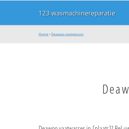
123 wasmachinereparatie
Home
›
Deawoo vaatwasser
Deaw
Deawoo vaatwasser in [plaats]? Bel uw