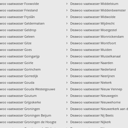
›
woo vaatwasser Foxwolde
Deawoo vaatwasser Middelstum
›
woo vaatwasser Friesland
Deawoo vaatwasser Middenbeemster
›
woo vaatwasser Fryslân
Deawoo vaatwasser Midwolde
›
woo vaatwasser Geldermalsen
Deawoo vaatwasser Mijdrecht
›
woo vaatwasser Geldrop
Deawoo vaatwasser Moergestel
›
woo vaatwasser Geleen
Deawoo vaatwasser Monnickendam
›
woo vaatwasser Gilze
Deawoo vaatwasser Montfoort
›
woo vaatwasser Goes
Deawoo vaatwasser Muiden
›
woo vaatwasser Goingarijp
Deawoo vaatwasser Musselkanaal
›
woo vaatwasser Goirle
Deawoo vaatwasser Naarden
›
woo vaatwasser Gorinchem
Deawoo vaatwasser Nederland
›
woo vaatwasser Gorredijk
Deawoo vaatwasser Neerijnen
›
woo vaatwasser Gouda
Deawoo vaatwasser Niekerk
›
woo vaatwasser Gouda Westergouwe
Deawoo vaatwasser Nieuw Vennep
›
woo vaatwasser Goutum
Deawoo vaatwasser Nieuwegein
›
woo vaatwasser Grijpskerke
Deawoo vaatwasser Nieuwehorne
›
woo vaatwasser Groningen
Deawoo vaatwasser Nieuwerkerk aan de
›
woo vaatwasser Groningen Beijum
Deawoo vaatwasser Nij Beets
›
woo vaatwasser Groningen de Hoogte
Deawoo vaatwasser Nijkerk