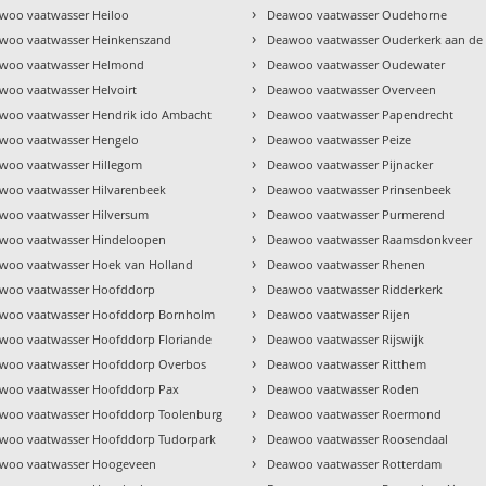
›
woo vaatwasser Heiloo
Deawoo vaatwasser Oudehorne
›
woo vaatwasser Heinkenszand
Deawoo vaatwasser Ouderkerk aan de
›
woo vaatwasser Helmond
Deawoo vaatwasser Oudewater
›
woo vaatwasser Helvoirt
Deawoo vaatwasser Overveen
›
woo vaatwasser Hendrik ido Ambacht
Deawoo vaatwasser Papendrecht
›
woo vaatwasser Hengelo
Deawoo vaatwasser Peize
›
woo vaatwasser Hillegom
Deawoo vaatwasser Pijnacker
›
woo vaatwasser Hilvarenbeek
Deawoo vaatwasser Prinsenbeek
›
woo vaatwasser Hilversum
Deawoo vaatwasser Purmerend
›
woo vaatwasser Hindeloopen
Deawoo vaatwasser Raamsdonkveer
›
woo vaatwasser Hoek van Holland
Deawoo vaatwasser Rhenen
›
woo vaatwasser Hoofddorp
Deawoo vaatwasser Ridderkerk
›
woo vaatwasser Hoofddorp Bornholm
Deawoo vaatwasser Rijen
›
woo vaatwasser Hoofddorp Floriande
Deawoo vaatwasser Rijswijk
›
woo vaatwasser Hoofddorp Overbos
Deawoo vaatwasser Ritthem
›
woo vaatwasser Hoofddorp Pax
Deawoo vaatwasser Roden
›
woo vaatwasser Hoofddorp Toolenburg
Deawoo vaatwasser Roermond
›
woo vaatwasser Hoofddorp Tudorpark
Deawoo vaatwasser Roosendaal
›
woo vaatwasser Hoogeveen
Deawoo vaatwasser Rotterdam