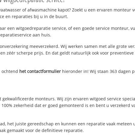
vaatwasser of afwasmachine kapot? Zoekt u een ervaren monteur 
ce en reparaties bij u in de buurt.
r een witgoedreparatie service, of een goede service monteur, vu
eparatieservice aan huis.
oonverzekering meeverzekerd. Wij werken samen met alle grote ve
en zéér scherpe prijs. En dat geldt natuurlijk ook voor preventiev
e ochtend
het contactformulier
hieronder in! Wij staan 363 dagen pe
 gekwalificeerde monteurs. Wij zijn ervaren witgoed service spec
 u 100% zekerheid dat er goed gemonteerd is en bent u verzekerd 
, het juiste gereedschap en kunnen een reparatie vaak meteen ui
ak gemaakt voor de definitieve reparatie.