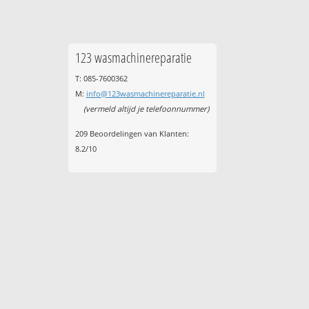
123 wasmachinereparatie
T: 085-7600362
M:
info@123wasmachinereparatie.nl
(vermeld altijd je telefoonnummer)
209
Beoordelingen van Klanten:
8.2
/
10