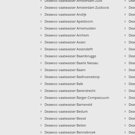
›
›
Deawoo vaatwasser Amsterdam Zuid
Dea
›
›
Deawoo vaatwasser Amsterdam Zuidoost
Dea
›
›
Deawoo vaatwasser Andijk
Dea
›
›
Deawoo vaatwasser Apeldoorn
Dea
›
›
Deawoo vaatwasser Arnemuiden
Dea
›
›
Deawoo vaatwasser Arnhem
Dea
›
›
Deawoo vaatwasser Assen
Dea
›
›
Deawoo vaatwasser Assendelft
Dea
›
›
Deawoo vaatwasser Baambrugge
Dea
›
›
Deawoo vaatwasser Baarle Nassau
Dea
›
›
Deawoo vaatwasser Baarn
Dea
›
›
Deawoo vaatwasser Badhoevedorp
Dea
›
›
Deawoo vaatwasser Balk
Dea
›
›
Deawoo vaatwasser Barendrecht
Dea
›
›
Deawoo vaatwasser Barger-Compascuum
Dea
›
›
Deawoo vaatwasser Barneveld
Dea
›
›
Deawoo vaatwasser Bedum
Dea
›
›
Deawoo vaatwasser Beesd
Dea
›
›
Deawoo vaatwasser Beilen
Dea
›
›
Deawoo vaatwasser Bennebroek
Dea