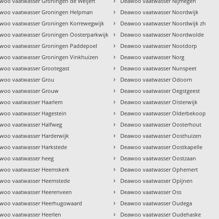
›
woo vaatwasser Groningen de Weijert
Deawoo vaatwasser Nijmegen
›
woo vaatwasser Groningen Helpman
Deawoo vaatwasser Noordwijk
›
woo vaatwasser Groningen Korrewegwijk
Deawoo vaatwasser Noordwijk zh
›
woo vaatwasser Groningen Oosterparkwijk
Deawoo vaatwasser Noordwolde
›
woo vaatwasser Groningen Paddepoel
Deawoo vaatwasser Nootdorp
›
woo vaatwasser Groningen Vinkhuizen
Deawoo vaatwasser Norg
›
woo vaatwasser Grootegast
Deawoo vaatwasser Nunspeet
›
woo vaatwasser Grou
Deawoo vaatwasser Odoorn
›
woo vaatwasser Grouw
Deawoo vaatwasser Oegstgeest
›
woo vaatwasser Haarlem
Deawoo vaatwasser Oisterwijk
›
woo vaatwasser Hagestein
Deawoo vaatwasser Olderbekoop
›
woo vaatwasser Halfweg
Deawoo vaatwasser Oosterhout
›
woo vaatwasser Harderwijk
Deawoo vaatwasser Oosthuizen
›
woo vaatwasser Harkstede
Deawoo vaatwasser Oostkapelle
›
woo vaatwasser heeg
Deawoo vaatwasser Oostzaan
›
woo vaatwasser Heemskerk
Deawoo vaatwasser Ophemert
›
woo vaatwasser Heemstede
Deawoo vaatwasser Opijnen
›
woo vaatwasser Heerenveen
Deawoo vaatwasser Oss
›
woo vaatwasser Heerhugowaard
Deawoo vaatwasser Oudega
›
woo vaatwasser Heerlen
Deawoo vaatwasser Oudehaske