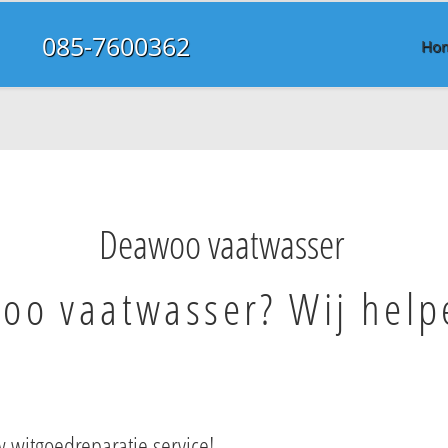
085-7600362
Ho
Deawoo vaatwasser
oo vaatwasser? Wij help
 witgoedreparatie service!