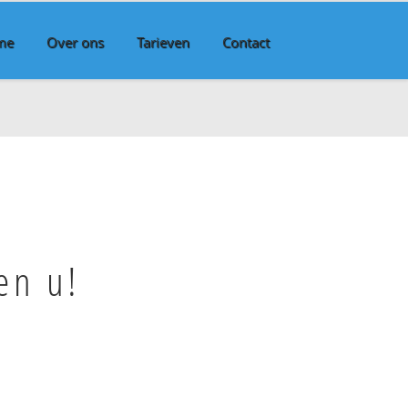
me
Over ons
Tarieven
Contact
en u!