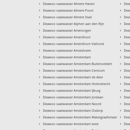
›
›
Deawoo vaatwasser Almere Haven
Dea
›
›
Deawoo vaatwasser Almere Poort
Dea
›
›
Deawoo vaatwasser Almere Stad
Dea
›
›
Deawoo vaatwasser Alphen aan den Rijn
Dea
›
›
Deawoo vaatwasser Amerongen
Dea
›
›
Deawoo vaatwasser Amersfoort
Dea
›
›
Deawoo vaatwasser Amersfoort Vathorst
Dea
›
›
Deawoo vaatwasser Amstelveen
Dea
›
›
Deawoo vaatwasser Amsterdam
Dea
›
›
Deawoo vaatwasser Amsterdam Buitenveldert
Dea
›
›
Deawoo vaatwasser Amsterdam Centrum
Dea
›
›
Deawoo vaatwasser Amsterdam de Aker
Dea
›
›
Deawoo vaatwasser Amsterdam Holendrecht
Dea
›
›
Deawoo vaatwasser Amsterdam IJburg
Dea
›
›
Deawoo vaatwasser Amsterdam Jordaan
Dea
›
›
Deawoo vaatwasser Amsterdam Noord
Dea
›
›
Deawoo vaatwasser Amsterdam Osdorp
Dea
›
›
Deawoo vaatwasser Amsterdam Watergraafsmeer
Dea
›
›
Deawoo vaatwasser Amsterdam west
Dea