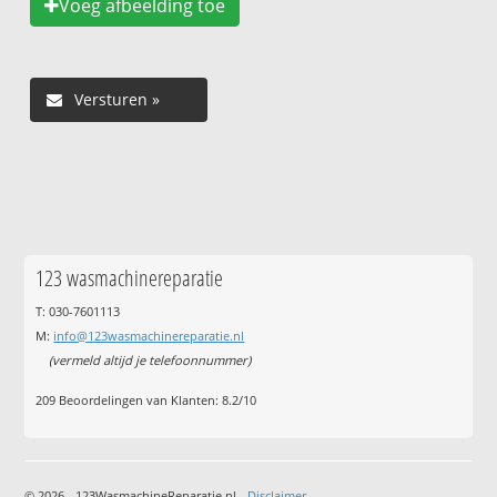
Voeg afbeelding toe
123 wasmachinereparatie
T: 030-7601113
M:
info@123wasmachinereparatie.nl
(vermeld altijd je telefoonnummer)
209
Beoordelingen van Klanten:
8.2
/
10
© 2026 - 123WasmachineReparatie.nl -
Disclaimer