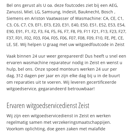
Bel ons gerust als U oa. deze foutcodes ziet bij een AEG,
Zanussi, Miel, LG, Samsung, Indesit, Bauknecht, Bosch ,
Siemens en Ariston Vaatwasser of Wasmachine: CA, CE, C1,
C3, C6, C7, C9, EF1, EF3, E20, E31, E40, E50, E51, E52, E53, E54,
E90, E91, F1, F2, F3, F4, F5, F6, F7, F8, F9, F11 F21, F13, F23, F27,
F37, F01, F02, F03, F04, F05, F06, F07, F08, F09, F10, FE, PE, CE,
LE, SE. Wij helpen U graag met uw witgoedfoutcode in Zeist
Vaak binnen 24 uur weer gerepareerd! Dus heeft u snel een
ervaren wasmachine reparateur nodig in Zeist en wenst u
hulp, bel ons. Onze spoed monteurs werken 24 uur per
dag, 312 dagen per jaar en zijn elke dag bij u in de buurt
om reparaties uit te voeren. Wij leveren gecertificeerde
witgoedservice, gegarandeerd betrouwbaar!
Ervaren witgoedservicedienst Zeist
Wij zijn een witgoedservicedienst in Zeist en werken
regelmatig samen met verzekeringsmaatschappijen.
Voorkom oplichting, doe geen zaken met malafide