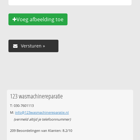
Voeg afbeelding toe
123 wasmachinereparatie
T: 030-7601113
M:
info@123wasmachinereparatie.nl
(vermeld altijd je telefoonnummer)
209
Beoordelingen van Klanten:
8.2
/
10