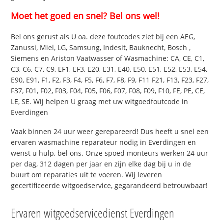
Moet het goed en snel? Bel ons wel!
Bel ons gerust als U oa. deze foutcodes ziet bij een AEG,
Zanussi, Miel, LG, Samsung, Indesit, Bauknecht, Bosch ,
Siemens en Ariston Vaatwasser of Wasmachine: CA, CE, C1,
C3, C6, C7, C9, EF1, EF3, E20, E31, E40, E50, E51, E52, E53, E54,
E90, E91, F1, F2, F3, F4, F5, F6, F7, F8, F9, F11 F21, F13, F23, F27,
F37, F01, F02, F03, F04, F05, F06, F07, F08, F09, F10, FE, PE, CE,
LE, SE. Wij helpen U graag met uw witgoedfoutcode in
Everdingen
Vaak binnen 24 uur weer gerepareerd! Dus heeft u snel een
ervaren wasmachine reparateur nodig in Everdingen en
wenst u hulp, bel ons. Onze spoed monteurs werken 24 uur
per dag, 312 dagen per jaar en zijn elke dag bij u in de
buurt om reparaties uit te voeren. Wij leveren
gecertificeerde witgoedservice, gegarandeerd betrouwbaar!
Ervaren witgoedservicedienst Everdingen