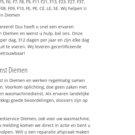
F5, F6, F7, F8, F9, F11 F21, F13, F23, F27, F37,
F08, F09, F10, FE, PE, CE, LE, SE. Wij helpen U
 in Diemen
reerd! Dus heeft u snel een ervaren
n Diemen en wenst u hulp, bel ons. Onze
er dag, 312 dagen per jaar en zijn elke dag
uit te voeren. Wij leveren gecertificeerde
betrouwbaar!
enst Diemen
nst in Diemen en werken regelmatig samen
n. Voorkom oplichting, doe geen zaken met
en wasmachinedienst. Als ervaren landelijke
kkig) goede beoordelingen, dossiers zijn op
goedservice Diemen, ook voor uw wasmachine,
 melding komen we direct in actie en bent u
olpen. Wilt u een reparatie afspraak maken