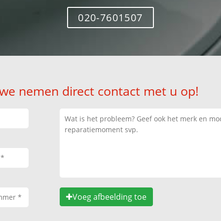
020-7601507
 we nemen direct contact met u op!
Voeg afbeelding toe