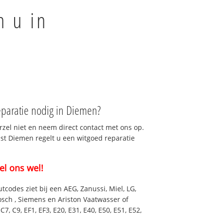
 u in
paratie nodig in Diemen?
rzel niet en neem direct contact met ons op.
nst Diemen regelt u een witgoed reparatie
el ons wel!
utcodes ziet bij een AEG, Zanussi, Miel, LG,
osch , Siemens en Ariston Vaatwasser of
7, C9, EF1, EF3, E20, E31, E40, E50, E51, E52,