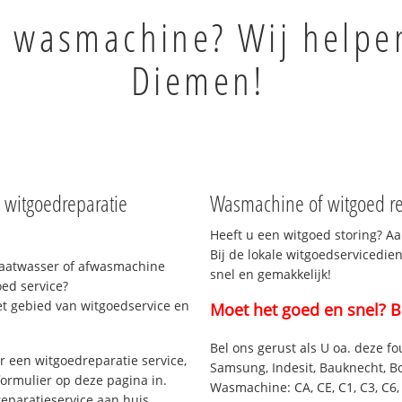
 wasmachine? Wij helpen
Diemen!
witgoedreparatie
Wasmachine of witgoed re
Heeft u een witgoed storing? Aa
Bij de lokale witgoedservicedie
vaatwasser of afwasmachine
snel en gemakkelijk!
ed service?
et gebied van witgoedservice en
Moet het goed en snel? B
Bel ons gerust als U oa. deze fo
 een witgoedreparatie service,
Samsung, Indesit, Bauknecht, B
formulier op deze pagina in.
Wasmachine: CA, CE, C1, C3, C6, C
eparatieservice aan huis.