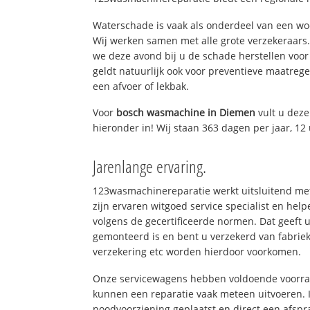
Waterschade is vaak als onderdeel van een w
Wij werken samen met alle grote verzekeraars
we deze avond bij u de schade herstellen voor 
geldt natuurlijk ook voor preventieve maatrege
een afvoer of lekbak.
Voor
bosch wasmachine in Diemen
vult u dez
hieronder in! Wij staan 363 dagen per jaar, 12 
Jarenlange ervaring.
123wasmachinereparatie werkt uitsluitend met
zijn ervaren witgoed service specialist en h
volgens de gecertificeerde normen. Dat geeft 
gemonteerd is en bent u verzekerd van fabrie
verzekering etc worden hierdoor voorkomen.
Onze servicewagens hebben voldoende voorraa
kunnen een reparatie vaak meteen uitvoeren. 
noodvoorziening geplaatst en direct een afspr