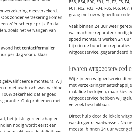
E53, E54, E90, E91, F1, F2, F3, F4, 
F01, F02, F03, F04, F05, F06, F07, 
oonverzekering meeverzekerd.
graag met uw witgoedfoutcode
. Ook zonder verzekering komen
een zéér scherpe prijs. En dat
Vaak binnen 24 uur weer gerepa
len, zoals het vervangen van
wasmachine reparateur nodig i
spoed monteurs werken 24 uur p
bij u in de buurt om reparaties 
e avond
het contactformulier
witgoedservice, gegarandeerd 
uur per dag voor u klaar.
Ervaren witgoedservicedi
Wij zijn een witgoedservicedie
 gekwalificeerde monteurs. Wij
met verzekeringsmaatschappije
elpen u met uw bosch wasmachine
malafide bedrijven, maar kies e
u 100% zekerheid dat er goed
witgoedservice hebben wij (gelu
ksgarantie. Ook problemen met
verzoek beschikbaar.
Direct hulp door de lokale wit
d, het juiste gereedschap en
wasdroger of vaatwasser. Na uw
Indien nodig wordt eerst een
meestal binnen 24 uur weer geh
aak gemaakt voor de definitieve