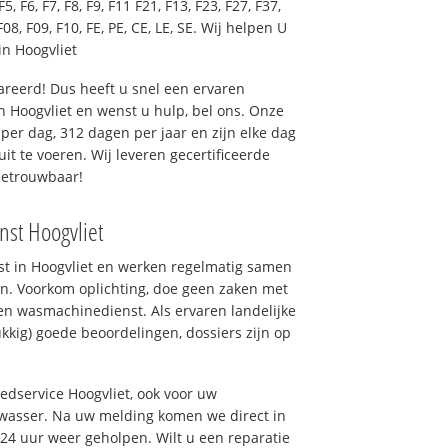
F5, F6, F7, F8, F9, F11 F21, F13, F23, F27, F37,
F08, F09, F10, FE, PE, CE, LE, SE. Wij helpen U
n Hoogvliet
reerd! Dus heeft u snel een ervaren
 Hoogvliet en wenst u hulp, bel ons. Onze
er dag, 312 dagen per jaar en zijn elke dag
uit te voeren. Wij leveren gecertificeerde
betrouwbaar!
nst Hoogvliet
nst in Hoogvliet en werken regelmatig samen
n. Voorkom oplichting, doe geen zaken met
en wasmachinedienst. Als ervaren landelijke
kkig) goede beoordelingen, dossiers zijn op
oedservice Hoogvliet, ook voor uw
wasser. Na uw melding komen we direct in
 24 uur weer geholpen. Wilt u een reparatie