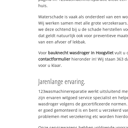
huis.
Waterschade is vaak als onderdeel van een w
Wij werken samen met alle grote verzekeraars
we deze ochtend bij u de schade herstellen vo
dat geldt natuurlijk ook voor preventieve maat
van een afvoer of lekbak.
Voor
bauknecht wasdroger in Hoogvliet
vult u
contactformulier
hieronder in! Wij staan 363 d
voor u klaar.
Jarenlange ervaring.
123wasmachinereparatie werkt uitsluitend met
zijn ervaren witgoed service specialist en he
wasdroger volgens de gecertificeerde normen.
er goed gemonteerd is en bent u verzekerd va
problemen met verzekering etc worden hierd
Onze servicewagens hebben voldoende voorraa