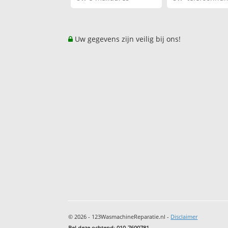
Uw gegevens zijn veilig bij ons!
© 2026 - 123WasmachineReparatie.nl -
Disclaimer
Bel deze ochtend
:
010-7600781