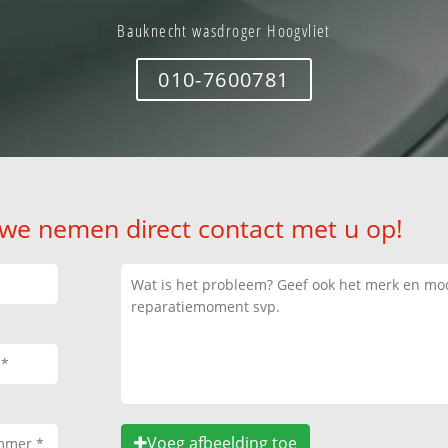
Bauknecht wasdroger Hoogvliet
010-7600781
 we nemen direct contact met u op!
Voeg afbeelding toe