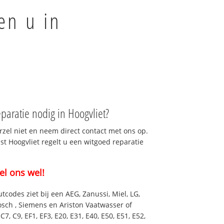
en u in
aratie nodig in Hoogvliet?
rzel niet en neem direct contact met ons op.
st Hoogvliet regelt u een witgoed reparatie
el ons wel!
utcodes ziet bij een AEG, Zanussi, Miel, LG,
osch , Siemens en Ariston Vaatwasser of
7, C9, EF1, EF3, E20, E31, E40, E50, E51, E52,