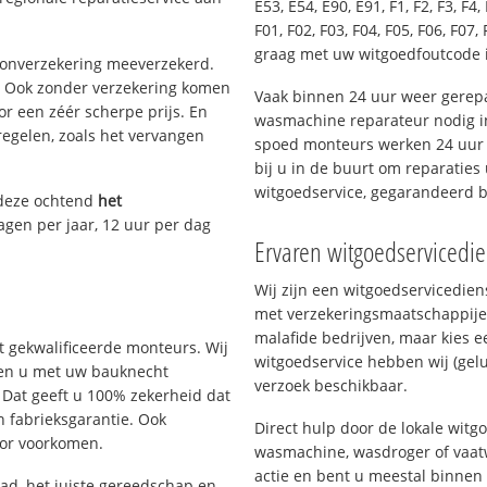
E53, E54, E90, E91, F1, F2, F3, F4, 
F01, F02, F03, F04, F05, F06, F07, 
graag met uw witgoedfoutcode i
oonverzekering meeverzekerd.
. Ook zonder verzekering komen
Vaak binnen 24 uur weer gerepa
or een zéér scherpe prijs. En
wasmachine reparateur nodig in
regelen, zoals het vervangen
spoed monteurs werken 24 uur p
bij u in de buurt om reparaties 
witgoedservice, gegarandeerd 
 deze ochtend
het
agen per jaar, 12 uur per dag
Ervaren witgoedservicedie
Wij zijn een witgoedservicedie
met verzekeringsmaatschappije
malafide bedrijven, maar kies e
 gekwalificeerde monteurs. Wij
witgoedservice hebben wij (gelu
lpen u met uw bauknecht
verzoek beschikbaar.
 Dat geeft u 100% zekerheid dat
n fabrieksgarantie. Ook
Direct hulp door de lokale witg
oor voorkomen.
wasmachine, wasdroger of vaat
actie en bent u meestal binnen
d, het juiste gereedschap en