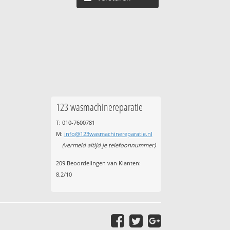
123 wasmachinereparatie
T: 010-7600781
M:
info@123wasmachinereparatie.nl
(vermeld altijd je telefoonnummer)
209
Beoordelingen van Klanten:
8.2
/
10