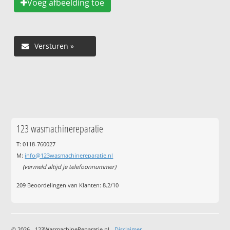
Voeg afbeelding toe
123 wasmachinereparatie
T: 0118-760027
M:
info@123wasmachinereparatie.nl
(vermeld altijd je telefoonnummer)
209
Beoordelingen van Klanten:
8.2
/
10
© 2026 - 123WasmachineReparatie.nl -
Disclaimer