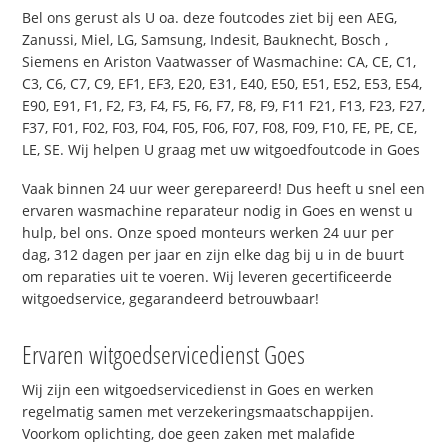
Bel ons gerust als U oa. deze foutcodes ziet bij een AEG,
Zanussi, Miel, LG, Samsung, Indesit, Bauknecht, Bosch ,
Siemens en Ariston Vaatwasser of Wasmachine: CA, CE, C1,
C3, C6, C7, C9, EF1, EF3, E20, E31, E40, E50, E51, E52, E53, E54,
E90, E91, F1, F2, F3, F4, F5, F6, F7, F8, F9, F11 F21, F13, F23, F27,
F37, F01, F02, F03, F04, F05, F06, F07, F08, F09, F10, FE, PE, CE,
LE, SE. Wij helpen U graag met uw witgoedfoutcode in Goes
Vaak binnen 24 uur weer gerepareerd! Dus heeft u snel een
ervaren wasmachine reparateur nodig in Goes en wenst u
hulp, bel ons. Onze spoed monteurs werken 24 uur per
dag, 312 dagen per jaar en zijn elke dag bij u in de buurt
om reparaties uit te voeren. Wij leveren gecertificeerde
witgoedservice, gegarandeerd betrouwbaar!
Ervaren witgoedservicedienst Goes
Wij zijn een witgoedservicedienst in Goes en werken
regelmatig samen met verzekeringsmaatschappijen.
Voorkom oplichting, doe geen zaken met malafide